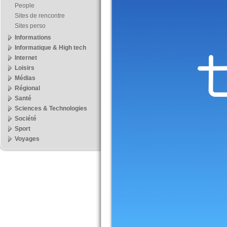
People
Sites de rencontre
Sites perso
Informations
Informatique & High tech
Internet
Loisirs
Médias
Régional
Santé
Sciences & Technologies
Société
Sport
Voyages