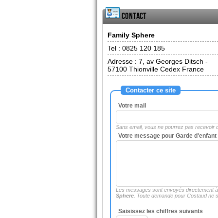
Contact
Family Sphere
Tel :
0825 120 185
Adresse :
7, av Georges Ditsch -
57100
Thionville Cedex France
Contacter ce site
Votre mail
Sans email, vous ne pourrez pas recevoir
Votre message pour Garde d'enfant 
Les messages sont envoyés directement 
Sphere
. Toute demande pour Costaud ne se
Saisissez les chiffres suivants