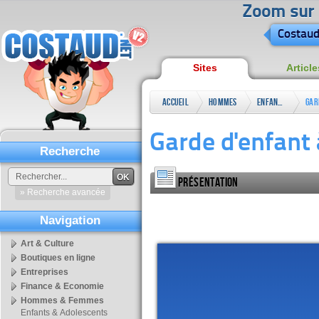
Zoom sur l
Costaud
Sites
Article
Accueil
Hommes
Enfants
Gar
&
&
Sph
Garde d'enfant 
Femmes
Adolescents
Recherche
OK
Présentation
» Recherche avancée
Navigation
Art & Culture
Boutiques en ligne
Entreprises
Finance & Economie
Hommes & Femmes
Enfants & Adolescents