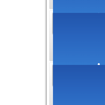
Site d'
(high t
Tous les 
propose des contenu
n'hésitez pas à vou
Botnat
et de 
Pour la c
les services de Bo
accompagnement de q