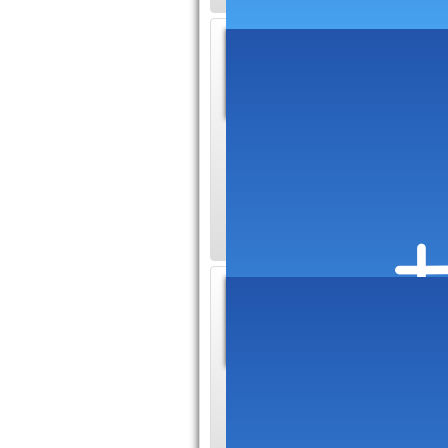
Blog su
hightec
Notre blo
plus particulièreme
smartphones et nous
mobiles
Inmac 
complè
Inmac Wst
français, spécialisé
entreprises, adminis