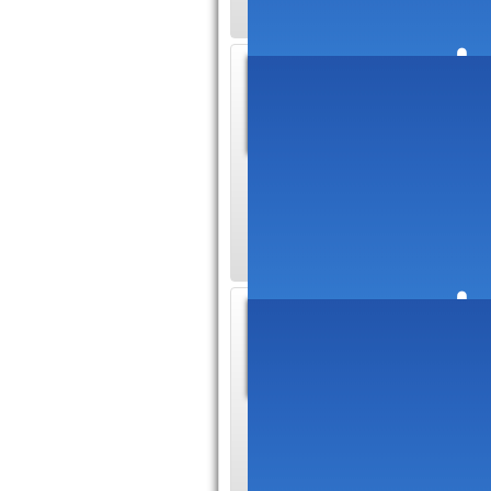
Kincy :
2001
Besoin d'
le savoir-faire n'es
Kincy pouvant vous 
Uptime
près d
Uptime e
le développement w
projets dans ce do