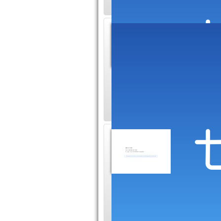
Picovis
Désirez-v
vos besoi
rendre sur ce site 
main-forte.
Le Pet
au mat
Si vous r
vous aider à trouver
faites le choix de 