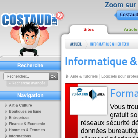
Zoom sur l
Costaud
Sites
Article
Accueil
Informatique & High tech
Informatique &
Recherche
Aide & Tutoriels
Logiciels pour profe
OK
» Recherche avancée
Forma
Navigation
Vous trou
Art & Culture
Boutiques en ligne
gratuit s
Entreprises
réseaux sécurité 
Finance & Economie
données bureautiq
Hommes & Femmes
Informations