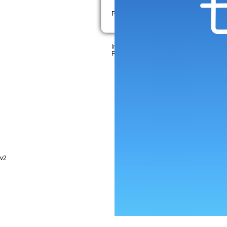
Pages :
1
2
3
>
»
Inscrire votre site
•
Création Sitaxa
&
LeeJ
Feedback & bugs
v2