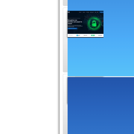
SOS Ra
après 
SOS Rans
récupérer vos donn
ransomware. Ce bil
Edutec
Pour avoir
high-tech
retrouvez aussi des
choses.