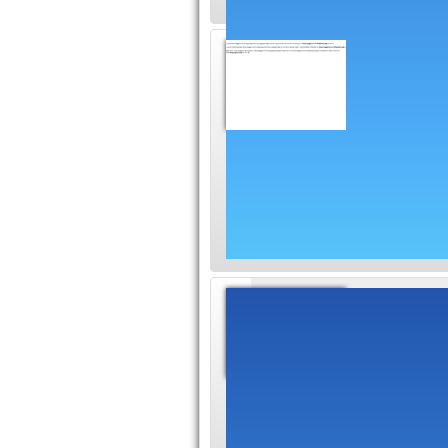
Blog d'
intern
Ce blog d
technologique et d'a
les nouvelles tech
C#, les bases de d
Inform
ITPRO est
destinati
est la référence de
depuis bientôt 10 a