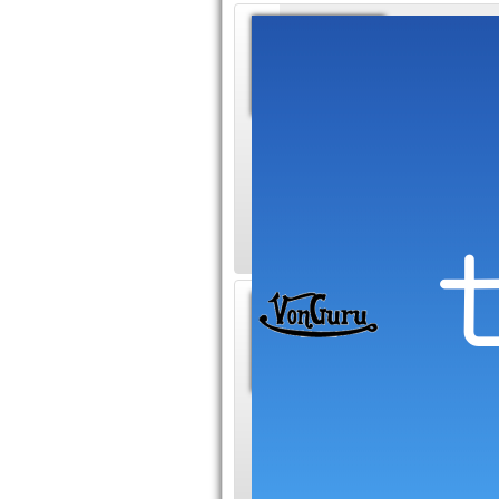
Site h
nouvel
La Fredzo
nouvelles technologi
hardware, le softwa
question de cultur
Test ma
Vonguru e
l'analyse 
et avis sont totale
grandes revues hig