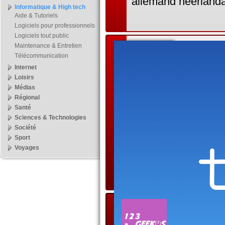
allemand néerlanda
Informatique & High tech
Aide & Tutoriels
Logiciels pour professionnels
Logiciels tout public
Maintenance & Entretien
Gestio
Télécommunication
Cartes
Internet
Loisirs
biomé
Médias
Régional
Service de prise de
Santé
Sciences & Technologies
les collectivités lo
Société
la mairie la plus p
Sport
solliciter les serv
Voyages
démarches lui sont
Blog g