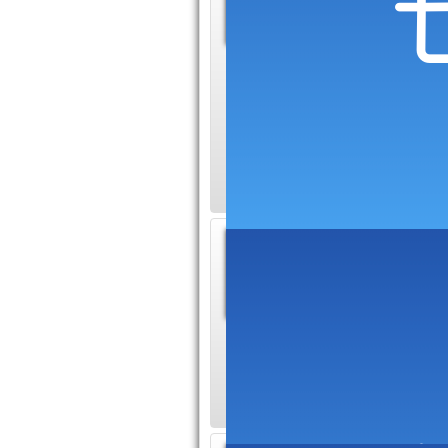
Tablet
TabletteG
d'une tablette grap
dossiers. Un gloss
fiches, tandis que 
nouvelles adresses s
Compar
Le blog "
parties, 
la sécurité informa
lecteurs d'enfin tro