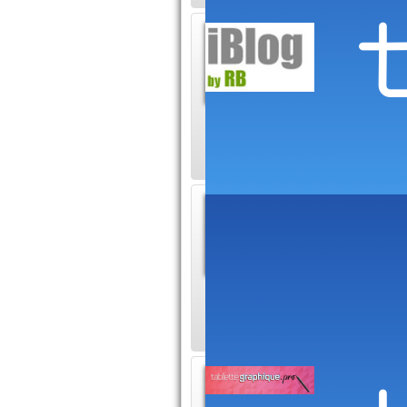
Tout s
iBlog, to
Découvrez
astuces, tutoriaux, l
Blog d'
Logiciel 
web et de
articles de qualité
Site su