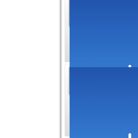
Trouve
portabl
Site dédi
particulièrement les
housses, sacoches e
Guide 
Guide ant
le choix 
différents articles 
aux lecteurs de con
navigation.