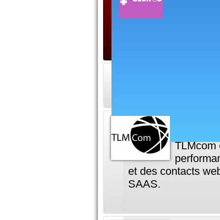
123 geeko
les jeux 
l'informatique en g
Soluti
TLMcom es
performan
et des contacts web
SAAS.