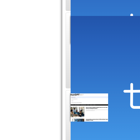
Guide 
Logicie
Ce blog à
sécurité informatiqu
capable de répondr
par le blog sont trè
ChatGP
Le blog C
professio
nécessaires sur Chat