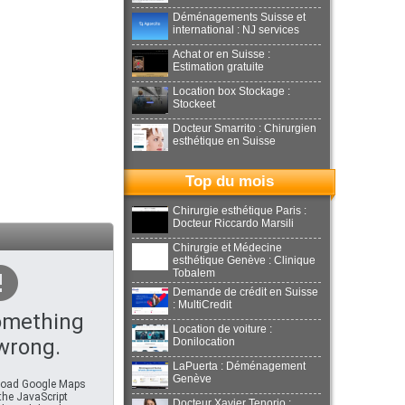
Déménagements Suisse et
international : NJ services
Achat or en Suisse :
Estimation gratuite
Location box Stockage :
Stockeet
Docteur Smarrito : Chirurgien
esthétique en Suisse
Top du mois
Chirurgie esthétique Paris :
Docteur Riccardo Marsili
Chirurgie et Médecine
esthétique Genève : Clinique
Tobalem
Demande de crédit en Suisse
: MultiCredit
omething
Location de voiture :
wrong.
Donilocation
LaPuerta : Déménagement
Genève
 load Google Maps
 the JavaScript
Docteur Xavier Tenorio :