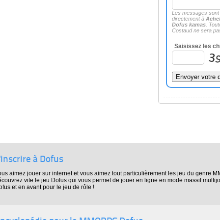
Les messages sont
directement à
Achet
Dofus kamas
. Tou
Costaud ne sera pas
Saisissez les ch
'inscrire à Dofus
ous aimez jouer sur internet et vous aimez tout particulièrement les jeu du genre
écouvrez vite le jeu Dofus qui vous permet de jouer en ligne en mode massif multi
fus et en avant pour le jeu de rôle !