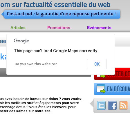
om sur l'actualité essentielle du web
Costaud.net : la garantie d'une réponse pertinente !
Articles
Promotions
Evènements
Loisirs
Jeux
Acheter des kamas : Dofus kamas
This page can't load Google Maps correctly.
vidéo
 kamas : Dofus kamas
OK
Do you own this website?
Visiter ce
En découv
us avez besoin de kamas sur dofus ? vous voulez
oir les meilleurs stuff et équipements pour votre
rsonnage dofus ? vous êtes les bienvenu pour
heter des kamas sur notre site.