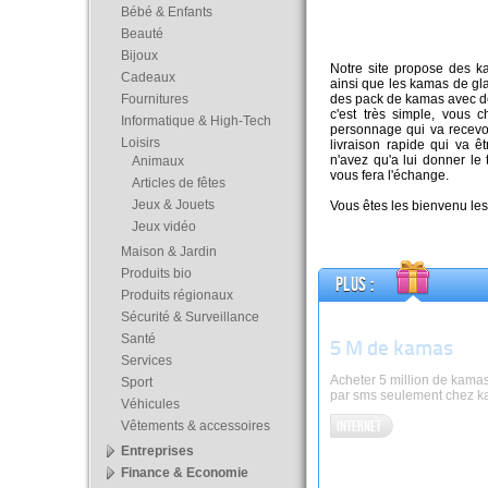
Bébé & Enfants
Beauté
Bijoux
Notre site propose des 
Cadeaux
ainsi que les kamas de gla
Fournitures
des pack de kamas avec d
c'est très simple, vous 
Informatique & High-Tech
personnage qui va recevo
Loisirs
livraison rapide qui va ê
n'avez qu'a lui donner le 
Animaux
vous fera l'échange.
Articles de fêtes
Jeux & Jouets
Vous êtes les bienvenu les
Jeux vidéo
Maison & Jardin
Produits bio
Plus :
Produits régionaux
Sécurité & Surveillance
Santé
5 M de kamas
Services
Acheter 5 million de kamas
Sport
par sms seulement chez k
Véhicules
Internet
Vêtements & accessoires
Entreprises
Finance & Economie