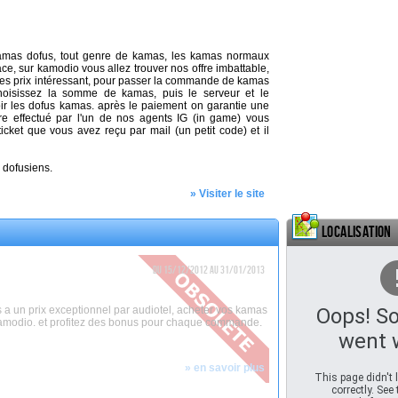
kamas dofus, tout genre de kamas, les kamas normaux
ce, sur kamodio vous allez trouver nos offre imbattable,
es prix intéressant, pour passer la commande de kamas
choisissez la somme de kamas, puis le serveur et le
ir les dofus kamas. après le paiement on garantie une
tre effectué par l'un de nos agents IG (in game) vous
ticket que vous avez reçu par mail (un petit code) et il
 dofusiens.
» Visiter le site
Localisation
Du 15/12/2012 au 31/01/2013
 a un prix exceptionnel par audiotel, acheter vos kamas
Oops! S
amodio. et profitez des bonus pour chaque commande.
went 
» en savoir plus
This page didn't
correctly. See