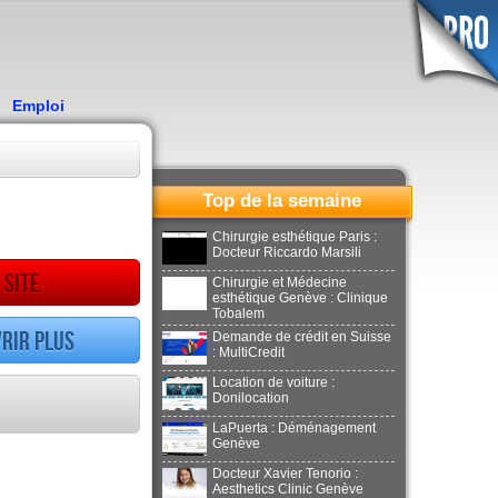
Emploi
Top de la semaine
Chirurgie esthétique Paris :
Docteur Riccardo Marsili
 site
Chirurgie et Médecine
esthétique Genève : Clinique
Tobalem
rir plus
Demande de crédit en Suisse
: MultiCredit
Location de voiture :
Donilocation
LaPuerta : Déménagement
Genève
Docteur Xavier Tenorio :
Aesthetics Clinic Genève