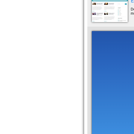
E
D
mé