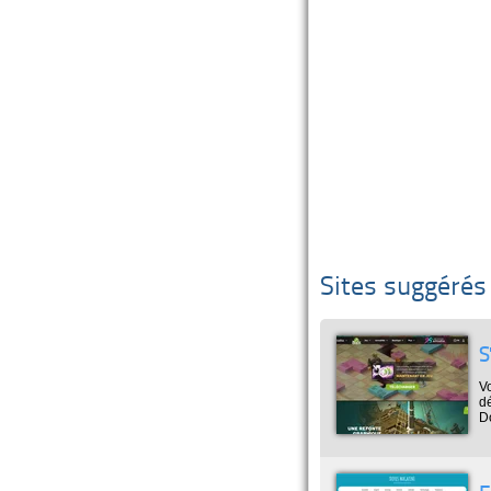
Sites suggérés
S
V
d
Do