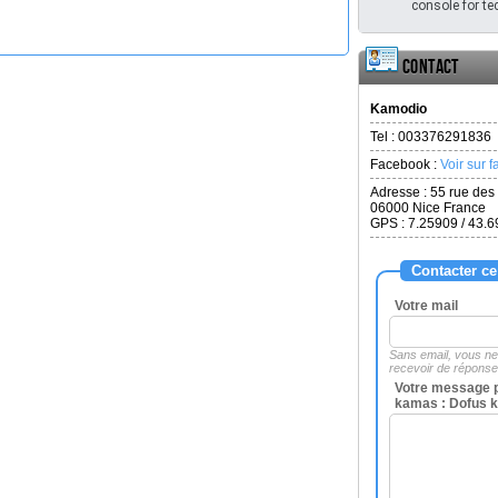
console for tec
Contact
Kamodio
Tel :
003376291836
Facebook :
Voir sur 
Adresse :
55 rue des
06000
Nice France
GPS : 7.25909 / 43.
Contacter ce
Votre mail
Sans email, vous n
recevoir de répons
Votre message 
kamas : Dofus 