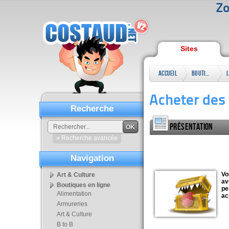
Zo
Sites
Accueil
Boutiques
en ligne
Acheter des
Recherche
Présentation
OK
» Recherche avancée
Navigation
Vo
Art & Culture
av
Boutiques en ligne
pe
Alimentation
ac
Armureries
Art & Culture
B to B