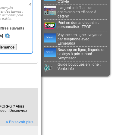
O'Style
L'argent colloïdal : un
 envoyés
er des kamas :
antimicrobien efficace à
te demande pour
détenir
 traitée.
Print on demand et t-shirt
personnalisé : TPOP
iffres suivants
Voyance en ligne : voyance
par téléphone avec
Esmeralda
Sexshop en ligne, lingerie et
sextoys à prix canon! :
Sexyfrisson
Guide boutiques en ligne :
Vente.info
 MMORPG ? Alors
joueur. Découvrez
» En savoir plus