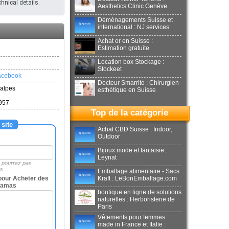
hnical details.
Aesthetics Clinic Genève
Déménagements Suisse et
international : NJ services
Achat or en Suisse :
Estimation gratuite
Location box Stockage :
Stockeet
facebook
Docteur Smarrito : Chirurgien
 alpes
esthétique en Suisse
6957
Top de la catégorie
 site
Achat CBD Suisse : Indoor,
Outdoor
Bijoux mode et fantaisie :
Leynat
e pourrez pas
es
Emballage alimentaire - Sacs
pour Acheter des
Kraft : LeBonEmballage.com
kamas
boutique en ligne de solutions
naturelles : Herboristerie de
Paris
Vêtements pour femmes
made in France et Italie :