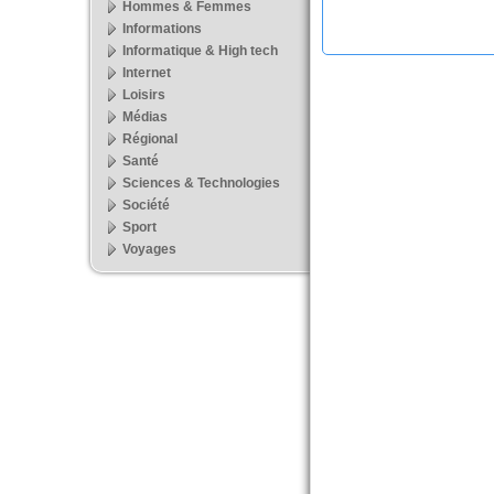
Hommes & Femmes
Informations
Informatique & High tech
Internet
Loisirs
Médias
Régional
Santé
Sciences & Technologies
Société
Sport
Voyages