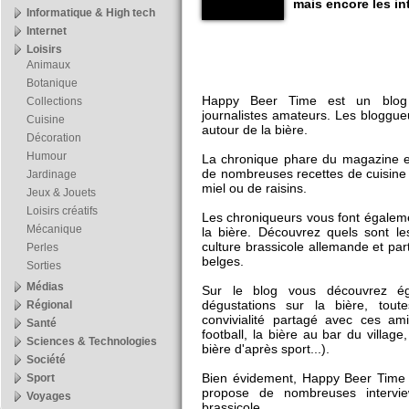
mais encore les int
Informatique & High tech
Internet
Loisirs
Animaux
Botanique
Happy Beer Time est un blog
Collections
journalistes amateurs. Les bloggue
Cuisine
autour de la bière.
Décoration
Humour
La chronique phare du magazine es
de nombreuses recettes de cuisine 
Jardinage
miel ou de raisins.
Jeux & Jouets
Loisirs créatifs
Les chroniqueurs vous font égaleme
Mécanique
la bière. Découvrez quels sont l
culture brassicole allemande et pa
Perles
belges.
Sorties
Médias
Sur le blog vous découvrez é
dégustations sur la bière, tou
Régional
convivialité partagé avec ces a
Santé
football, la bière au bar du village
Sciences & Technologies
bière d'après sport...).
Société
Bien évidement, Happy Beer Time 
Sport
propose de nombreuses interview
Voyages
brassicole.