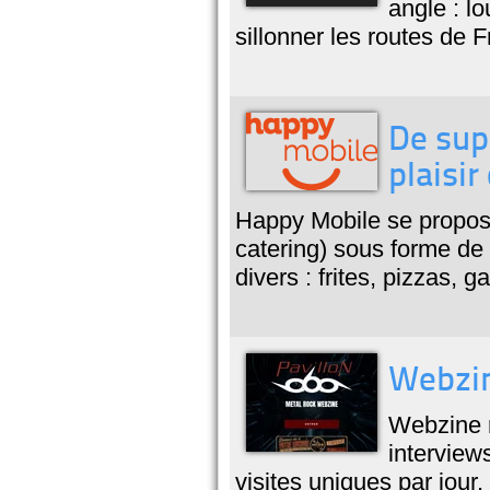
angle : l
sillonner les routes de 
De supe
plaisir
Happy Mobile se propose 
catering) sous forme d
divers : frites, pizzas, g
Webzin
Webzine m
interview
visites uniques par jour