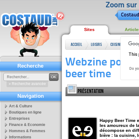
Zoom sur l
Costaud
Sites
Article
Accueil
Loisirs
Cuisine
Webzi
This 
Happy
Webzine pour l
Recherche
Do yo
beer time
OK
» Recherche avancée
Présentation
Navigation
Art & Culture
Boutiques en ligne
Entreprises
Happy Beer Time 
Finance & Economie
les amoureux de la
décompose en diff
Hommes & Femmes
bière : la cuisine,
Informations