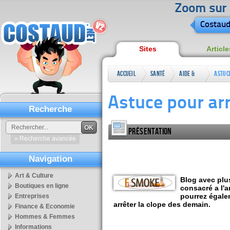
Zoom sur l
Costaud
Sites
Article
Accueil
Santé
Aide &
Astuc
Conseils
Astuce pour ar
Recherche
OK
Présentation
» Recherche avancée
Navigation
Art & Culture
Blog avec plus
Boutiques en ligne
consacré a l'a
pourrez égale
Entreprises
arrêter la clope des demain.
Finance & Economie
Hommes & Femmes
Informations