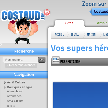
Zoom sur l
Costaud
Sites
Article
Accueil
Boutiques
Maison
Lin
en ligne
&
mai
Vos supers héro
Jardin
Recherche
OK
Présentation
» Recherche avancée
Navigation
Art & Culture
Boutiques en ligne
Alimentation
Armureries
Art & Culture
B to B