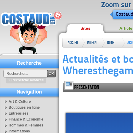
Zoom sur l
Costaud
Sites
Article
Accueil
Internet
Bons
Act
plans
Whe
Actualités et b
Recherche
Wheresthegam
OK
» Recherche avancée
Présentation
Navigation
Art & Culture
Boutiques en ligne
Entreprises
Finance & Economie
Hommes & Femmes
Informations