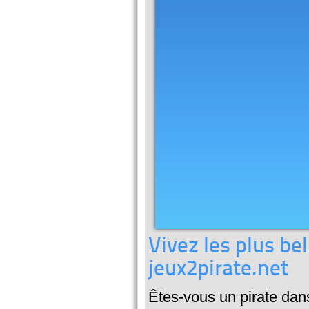
Vivez les plus bel
jeux2pirate.net
Êtes-vous un pirate dan