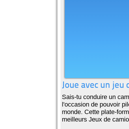
Joue avec un jeu 
Sais-tu conduire un cami
l'occasion de pouvoir pi
monde. Cette plate-forme
meilleurs Jeux de camio