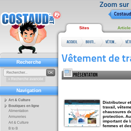
Zoom sur l
Costaud
Sites
Article
Accueil
Boutiques
Vêtements
en ligne
&
Vêtement de tr
accessoires
Recherche
OK
Présentation
» Recherche avancée
Navigation
Art & Culture
Distributeur e
Boutiques en ligne
travail, vêteme
Alimentation
chaussures de
protection. A
Armureries
important de l
Art & Culture
femmes et des 
B to B