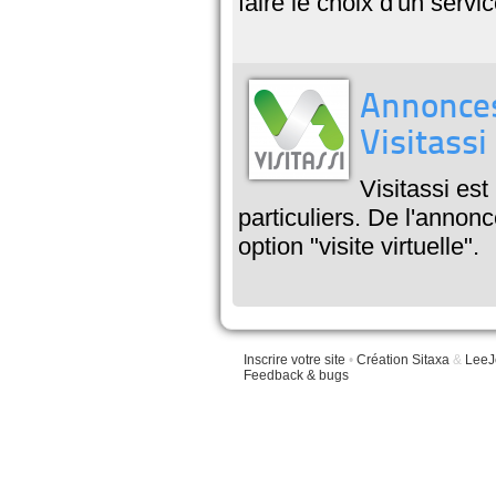
faire le choix d'un serv
Annonces 
Visitassi
Visitassi es
particuliers. De l'annon
option "visite virtuelle".
Inscrire votre site
•
Création Sitaxa
&
LeeJ
Feedback & bugs