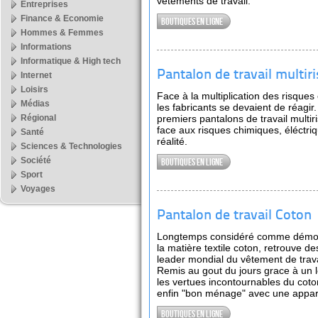
vêtements de travail.
Entreprises
Finance & Economie
Boutiques en ligne
Hommes & Femmes
Informations
Informatique & High tech
Pantalon de travail multir
Internet
Loisirs
Face à la multiplication des risques 
Médias
les fabricants se devaient de réagir.
Régional
premiers pantalons de travail multi
face aux risques chimiques, éléctri
Santé
réalité.
Sciences & Technologies
Société
Boutiques en ligne
Sport
Voyages
Pantalon de travail Coton
Longtemps considéré comme démodé
la matière textile coton, retrouve d
leader mondial du vêtement de travai
Remis au gout du jours grace à un 
les vertues incontournables du coton 
enfin "bon ménage" avec une appare
Boutiques en ligne