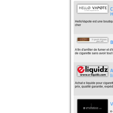
C
H
HelloVapote est une boutiqu
cher
B
A fin d'arrêter de fumer et 
de cigarette sans avoir tout 
A
l
Achat e liquide pour cigaret
prix, qualité garantie, expéd
V
e