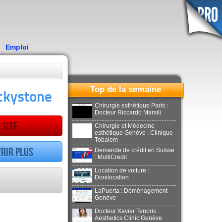
Emploi
Top de la semaine
ackystone
Chirurgie esthétique Paris :
Docteur Riccardo Marsili
 site
Chirurgie et Médecine
esthétique Genève : Clinique
Tobalem
rir plus
Demande de crédit en Suisse
: MultiCredit
Location de voiture :
Donilocation
LaPuerta : Déménagement
Genève
Docteur Xavier Tenorio :
Aesthetics Clinic Genève