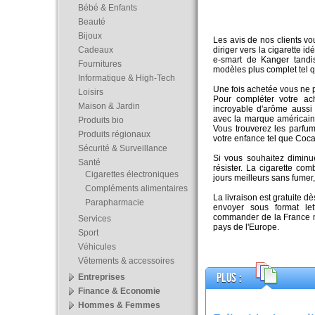
Bébé & Enfants
Beauté
Bijoux
Les avis de nos clients vo
Cadeaux
diriger vers la cigarette i
e-smart de Kanger tandi
Fournitures
modèles plus complet tel 
Informatique & High-Tech
Une fois achetée vous ne p
Loisirs
Pour compléter votre ac
Maison & Jardin
incroyable d'arôme aussi
avec la marque américai
Produits bio
Vous trouverez les parfu
Produits régionaux
votre enfance tel que Coca
Sécurité & Surveillance
Si vous souhaitez diminu
Santé
résister. La cigarette co
Cigarettes électroniques
jours meilleurs sans fumer
Compléments alimentaires
La livraison est gratuite 
Parapharmacie
envoyer sous format le
commander de la France ma
Services
pays de l'Europe.
Sport
Véhicules
Vêtements & accessoires
Plus :
Entreprises
Finance & Economie
Hommes & Femmes