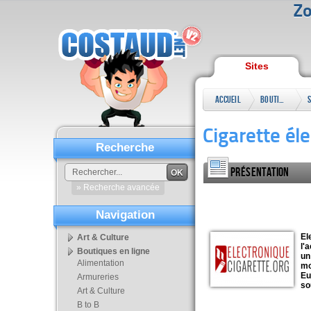
Zo
Sites
Accueil
Boutiques
en ligne
Cigarette él
Recherche
Présentation
OK
» Recherche avancée
Navigation
El
Art & Culture
l'
Boutiques en ligne
un
Alimentation
mo
Eu
Armureries
so
Art & Culture
B to B