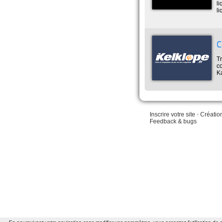
l
l
C
Tr
c
K
Inscrire votre site
•
Créatio
Feedback & bugs