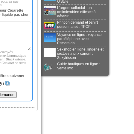
O'Style
e pourrez pas
es
L'argent colloïdal : un
our Cigarette
antimicrobien efficace à
e-liquide pas cher
détenir
Print on demand et t-shirt
personnalisé : TPOP
Voyance en ligne : voyance
par téléphone avec
Esmeralda
Sexshop en ligne, lingerie et
 envoyés
sextoys à prix canon! :
ette électronique
Sexyfrisson
her : Blackystone
.
 Costaud ne sera
Guide boutiques en ligne :
Vente.info
iffres suivants