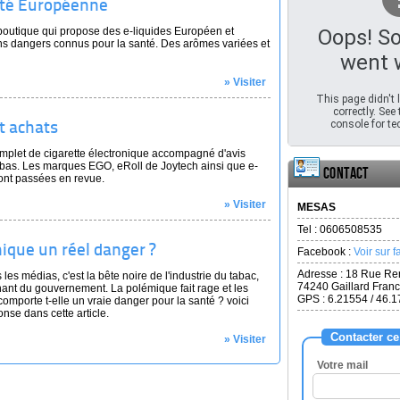
lité Européenne
boutique qui propose des e-liquides Européen et
Oops! S
ans dangers connus pour la santé. Des arômes variées et
went 
» Visiter
This page didn't
correctly. See
console for tec
et achats
mplet de cigarette électronique accompagné d'avis
ès bas. Les marques EGO, eRoll de Joytech ainsi que e-
Contact
ont passées en revue.
» Visiter
MESAS
Tel :
0606508535
nique un réel danger ?
Facebook :
Voir sur 
Adresse :
18 Rue Re
 les médias, c'est la bête noire de l'industrie du tabac,
74240
Gaillard Fran
ant du gouvernement. La polémique fait rage et les
GPS : 6.21554 / 46.
comporte t-elle un vraie danger pour la santé ? voici
se dans cette article.
Contacter ce
» Visiter
Votre mail