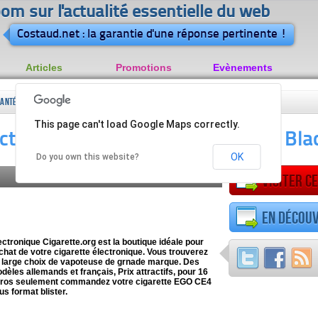
om sur l'actualité essentielle du web
Costaud.net : la garantie d'une réponse pertinente !
Articles
Promotions
Evènements
Santé
Cigarettes
Cigarette électronique et e-liquide pas
This page can't load Google Maps correctly.
électroniques
cher : Blackystone
ectronique et e-liquide pas cher : Bl
OK
Do you own this website?
Visiter ce
En découv
ectronique Cigarette.org est la boutique idéale pour
achat de votre cigarette électronique. Vous trouverez
 large choix de vapoteuse de grnade marque. Des
dèles allemands et français, Prix attractifs, pour 16
ros seulement commandez votre cigarette EGO CE4
us format blister.