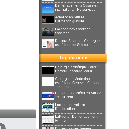
Déménagements Suisse et
international : NJ services
Achat or en Suisse :
Estimation gratuite
Location box Stockage :
Stockeet
Docteur Smarrito : Chirurgien
esthétique en Suisse
Top du mois
Chirurgie esthétique Paris :
Docteur Riccardo Marsili
Chirurgie et Médecine
esthétique Genève : Clinique
Tobalem
Demande de crédit en Suisse
: MultiCredit
Location de voiture :
Donilocation
LaPuerta : Déménagement
Genève
Docteur Xavier Tenorio :