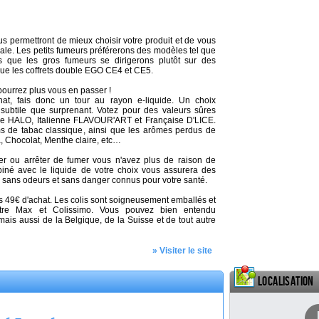
us permettront de mieux choisir votre produit et de vous
déale. Les petits fumeurs préférerons des modèles tel que
s que les gros fumeurs se dirigerons plutôt sur des
que les coffrets double EGO CE4 et CE5.
ourrez plus vous en passer !
hat, fais donc un tour au rayon e-liquide. Un choix
 subtile que surprenant. Votez pour des valeurs sûres
ne HALO, Italienne FLAVOUR'ART et Française D'LICE.
ms de tabac classique, ainsi que les arômes perdus de
, Chocolat, Menthe claire, etc…
er ou arrêter de fumer vous n'avez plus de raison de
mbiné avec le liquide de votre choix vous assurera des
, sans odeurs et sans danger connus pour votre santé.
dès 49€ d'achat. Les colis sont soigneusement emballés et
ttre Max et Colissimo. Vous pouvez bien entendu
is aussi de la Belgique, de la Suisse et de tout autre
» Visiter le site
Localisation