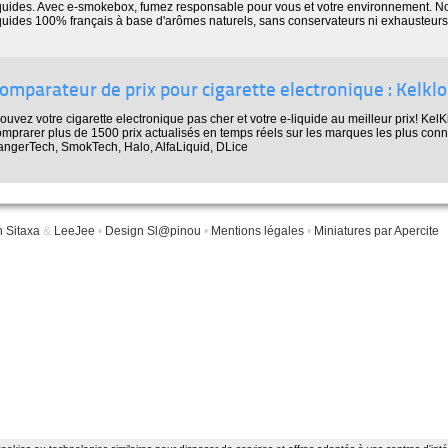
iquides. Avec e-smokebox, fumez responsable pour vous et votre environnement. N
iquides 100% français à base d'arômes naturels, sans conservateurs ni exhausteurs
omparateur de prix pour cigarette electronique : Kelkl
ouvez votre cigarette electronique pas cher et votre e-liquide au meilleur prix! Kel
omprarer plus de 1500 prix actualisés en temps réels sur les marques les plus con
angerTech, SmokTech, Halo, AlfaLiquid, DLice
n Sitaxa
&
LeeJee
•
Design Sl@pinou
•
Mentions légales
•
Miniatures par Apercite