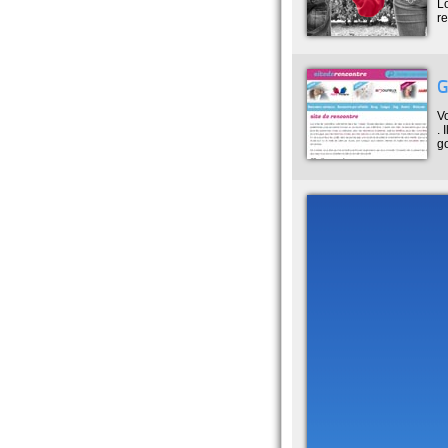
Lo
re
G
V
. 
go