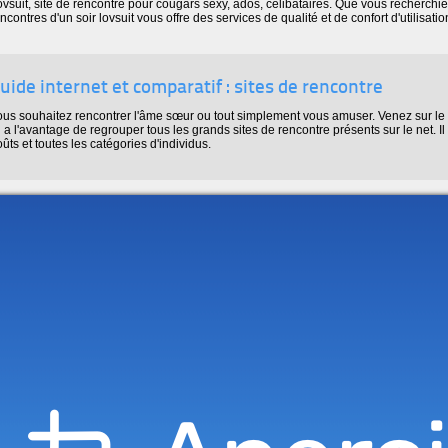
vsuit, site de rencontre pour cougars sexy, ados, célibataires. Que vous recherchiez 
ncontres d'un soir lovsuit vous offre des services de qualité et de confort d'utilisatio
uide internet et comparatif : sites de rencontre
ous souhaitez rencontrer l'âme sœur ou tout simplement vous amuser. Venez sur le s
Il a l'avantage de regrouper tous les grands sites de rencontre présents sur le net. Il
ûts et toutes les catégories d'individus.