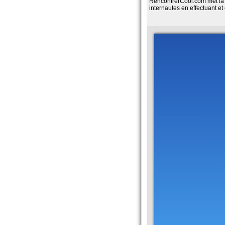
RencontrerCool.com met la té
internautes en effectuant et