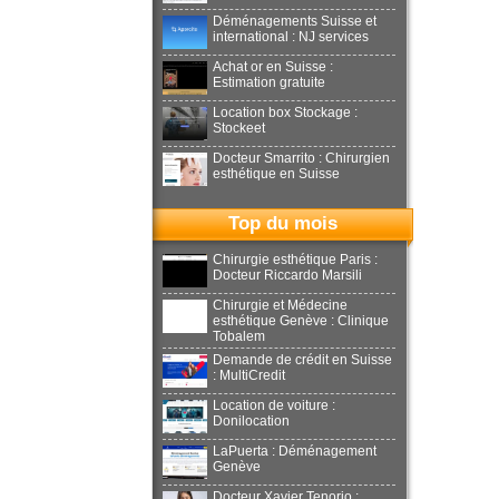
Déménagements Suisse et
international : NJ services
Achat or en Suisse :
Estimation gratuite
Location box Stockage :
Stockeet
Docteur Smarrito : Chirurgien
esthétique en Suisse
Top du mois
Chirurgie esthétique Paris :
Docteur Riccardo Marsili
Chirurgie et Médecine
esthétique Genève : Clinique
Tobalem
Demande de crédit en Suisse
: MultiCredit
Location de voiture :
Donilocation
LaPuerta : Déménagement
Genève
Docteur Xavier Tenorio :