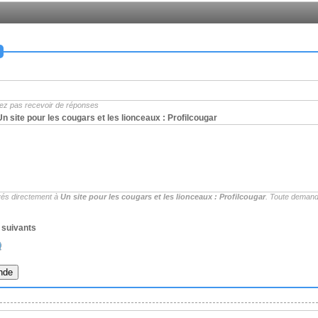
rez pas recevoir de réponses
 site pour les cougars et les lionceaux : Profilcougar
és directement à
Un site pour les cougars et les lionceaux : Profilcougar
. Toute deman
s suivants