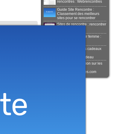
rencontres : Webrencontres
Guide Site Rencontre :
Classement des meilleurs
sites pour se rencontrer
Sites de rencontre : rencontrer
sur internet
La ceinture en cuir femme :
Ma ceinture cuir
Trouver des idées cadeaux
facilement :
TrouverLeBonCadeau
Source d'information sur les
rencontres :
Sitesdesrencontres.com