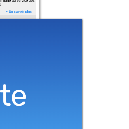
en ligne au service des
é.
» En savoir plus