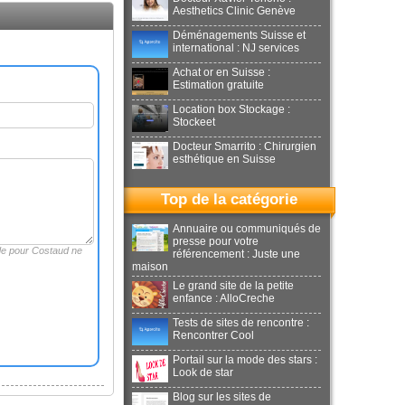
Aesthetics Clinic Genève
Déménagements Suisse et
international : NJ services
Achat or en Suisse :
Estimation gratuite
Location box Stockage :
Stockeet
Docteur Smarrito : Chirurgien
esthétique en Suisse
Top de la catégorie
Annuaire ou communiqués de
presse pour votre
de pour Costaud ne
référencement : Juste une
maison
Le grand site de la petite
enfance : AlloCreche
Tests de sites de rencontre :
Rencontrer Cool
Portail sur la mode des stars :
Look de star
Blog sur les sites de