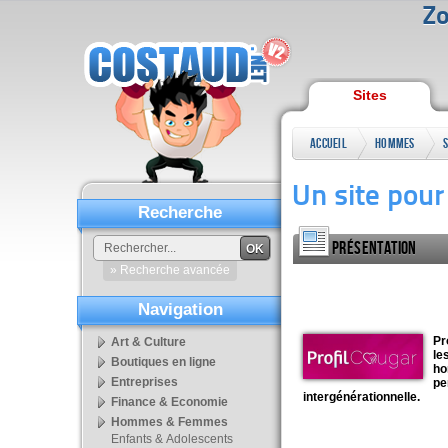
Zo
Sites
Accueil
Hommes
S
&
Un site pour 
Femmes
Recherche
Présentation
OK
» Recherche avancée
Navigation
Pr
Art & Culture
le
Boutiques en ligne
ho
Entreprises
pe
intergénérationnelle.
Finance & Economie
Hommes & Femmes
Enfants & Adolescents