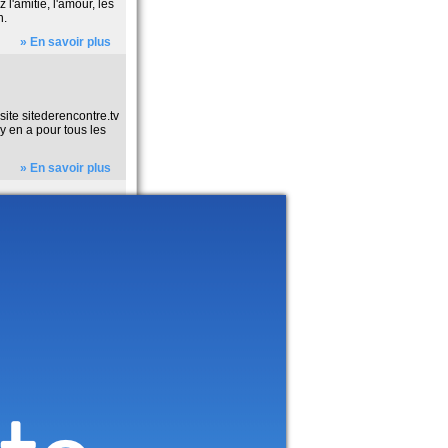
l'amitié, l'amour, les
n.
» En savoir plus
ite sitederencontre.tv
 y en a pour tous les
» En savoir plus