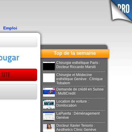
Emploi
Top de la semaine
cougar
Chirurgie esthétique Paris :
Docteur Riccardo Marsili
 site
Chirurgie et Médecine
esthétique Genève : Clinique
Tobalem
Demande de crédit en Suisse
: MultiCredit
Location de voiture :
Donilocation
LaPuerta : Déménagement
Genève
Docteur Xavier Tenorio :
Aesthetics Clinic Genève