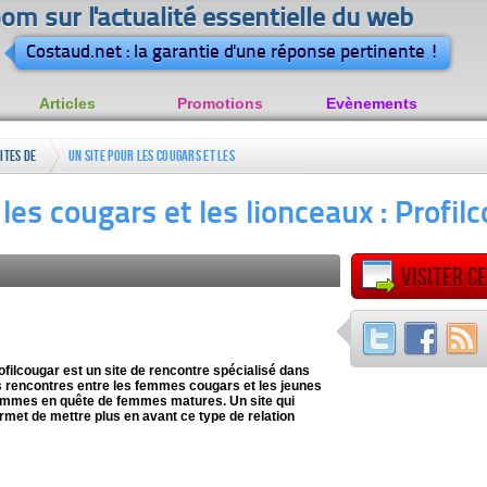
om sur l'actualité essentielle du web
Costaud.net : la garantie d'une réponse pertinente !
Articles
Promotions
Evènements
ites de
Un site pour les cougars et les
rencontre
lionceaux : Profilcougar
les cougars et les lionceaux : Profil
Visiter ce
ofilcougar est un site de rencontre spécialisé dans
s rencontres entre les femmes cougars et les jeunes
mmes en quête de femmes matures. Un site qui
rmet de mettre plus en avant ce type de relation