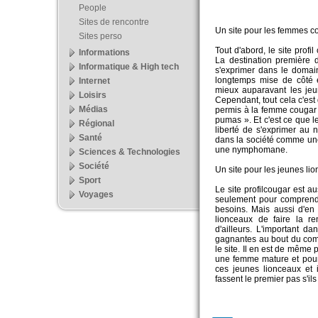
People
Sites de rencontre
Un site pour les femmes c
Sites perso
Tout d'abord, le site prof
Informations
La destination première 
Informatique & High tech
s'exprimer dans le domain
longtemps mise de côté e
Internet
mieux auparavant les je
Loisirs
Cependant, tout cela c'est
Médias
permis à la femme cougar 
pumas ». Et c'est ce que l
Régional
liberté de s'exprimer au 
Santé
dans la société comme un
une nymphomane.
Sciences & Technologies
Société
Un site pour les jeunes li
Sport
Le site profilcougar est a
Voyages
seulement pour comprend
besoins. Mais aussi d'en 
lionceaux de faire la r
d'ailleurs. L'important d
gagnantes au bout du com
le site. Il en est de même
une femme mature et pourq
ces jeunes lionceaux et 
fassent le premier pas s'ils