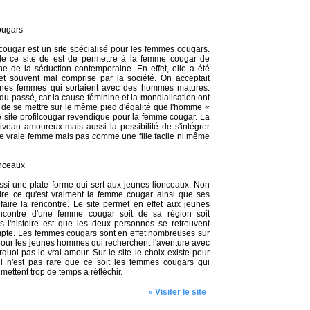
ougars
il cougar est un site spécialisé pour les femmes cougars.
de ce site de est de permettre à la femme cougar de
e de la séduction contemporaine. En effet, elle a été
t souvent mal comprise par la société. On acceptait
unes femmes qui sortaient avec des hommes matures.
 du passé, car la cause féminine et la mondialisation ont
de se mettre sur le même pied d'égalité que l'homme «
e site profilcougar revendique pour la femme cougar. La
niveau amoureux mais aussi la possibilité de s'intégrer
e vraie femme mais pas comme une fille facile ni même
onceaux
ussi une plate forme qui sert aux jeunes lionceaux. Non
re ce qu'est vraiment la femme cougar ainsi que ses
faire la rencontre. Le site permet en effet aux jeunes
encontre d'une femme cougar soit de sa région soit
ans l'histoire est que les deux personnes se retrouvent
pte. Les femmes cougars sont en effet nombreuses sur
 pour les jeunes hommes qui recherchent l'aventure avec
uoi pas le vrai amour. Sur le site le choix existe pour
il n'est pas rare que ce soit les femmes cougars qui
 mettent trop de temps à réfléchir.
» Visiter le site