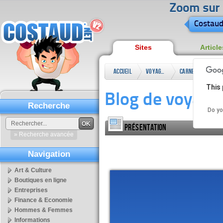
Zoom sur l
Costaud
Sites
Article
Accueil
Voyages
Carnets
Blo
This 
de
Blog de voyage
voyages
Recherche
Do yo
OK
Présentation
» Recherche avancée
Navigation
Art & Culture
Boutiques en ligne
Entreprises
Finance & Economie
Hommes & Femmes
Informations