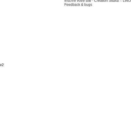
Inscrire votre site
•
Création Sitaxa
&
LeeJ
Feedback & bugs
v2