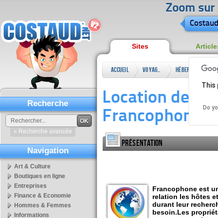
Zoom sur l
Costaud
Sites
Article
Accueil
Voyages
Hébergement
Loc
This 
Loc
Location de qua
Recherche
Do yo
Francophone
OK
» Recherche avancée
Présentation
Navigation
Art & Culture
Boutiques en ligne
Entreprises
Francophone est un 
Finance & Economie
relation les hôtes 
durant leur recherc
Hommes & Femmes
besoin.Les propriét
Informations