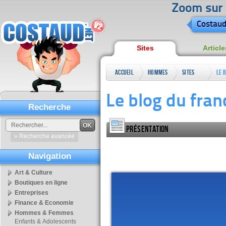
Zoom sur l
Costaud
Sites
Article
Accueil
Hommes
Sites
Le 
&
perso
Le blog du franc
Femmes
Recherche
OK
Présentation
» Recherche avancée
Navigation
Art & Culture
Boutiques en ligne
Entreprises
Finance & Economie
Hommes & Femmes
Enfants & Adolescents