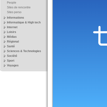
People
Sites de rencontre
Sites perso
Informations
Informatique & High tech
Internet
Loisirs
Médias
Régional
Santé
Sciences & Technologies
Société
Sport
Voyages