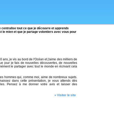
e centralise tout ce que je découvre et apprends
st le mien et que je partage volontiers avec vous pour
20 ans, je vis au bord de l'Océan et j'aime des milliers de
e jour je fais de nouvelles découvertes, de nouvelles
rmément le partager avec tout le monde en écrivant cela
s les hommes qui, comme moi, aime de nombreux sujets.
naissez dans cette présentation, je vous attends dès
cles. Pensez à me donner votre avis et laisser des
» Visiter le site