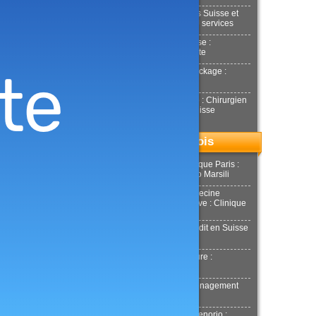
Déménagements Suisse et
international : NJ services
Achat or en Suisse :
Estimation gratuite
Location box Stockage :
Stockeet
Docteur Smarrito : Chirurgien
esthétique en Suisse
Top du mois
Chirurgie esthétique Paris :
Docteur Riccardo Marsili
Chirurgie et Médecine
esthétique Genève : Clinique
Tobalem
Demande de crédit en Suisse
: MultiCredit
Location de voiture :
Donilocation
LaPuerta : Déménagement
Genève
Docteur Xavier Tenorio :