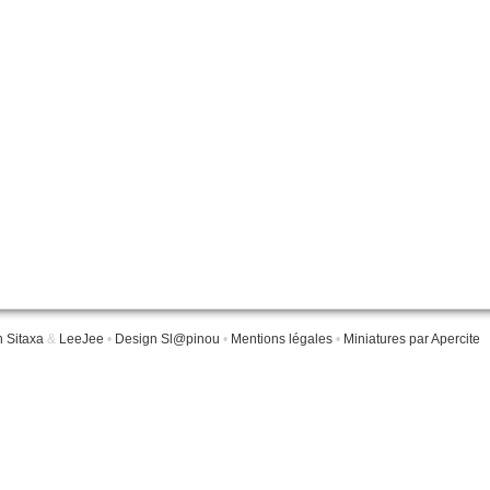
n Sitaxa
&
LeeJee
•
Design Sl@pinou
•
Mentions légales
•
Miniatures par Apercite