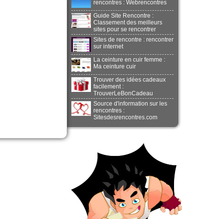
rencontres : Webrencontres
Guide Site Rencontre :
Classement des meilleurs
sites pour se rencontrer
Sites de rencontre : rencontrer
sur internet
La ceinture en cuir femme :
Ma ceinture cuir
Trouver des idées cadeaux
facilement :
TrouverLeBonCadeau
Source d'information sur les
rencontres :
Sitesdesrencontres.com