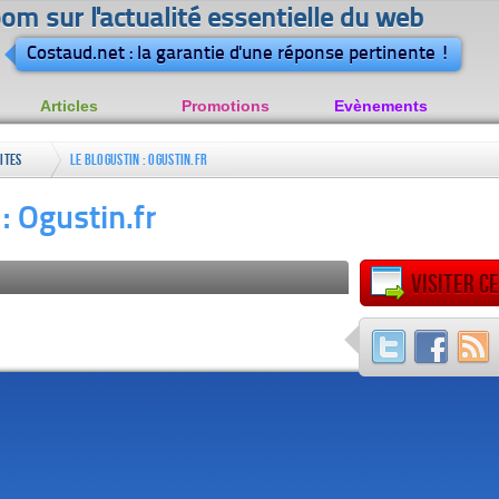
om sur l'actualité essentielle du web
Costaud.net : la garantie d'une réponse pertinente !
Articles
Promotions
Evènements
ites
Le blogustin : Ogustin.fr
perso
: Ogustin.fr
Visiter ce