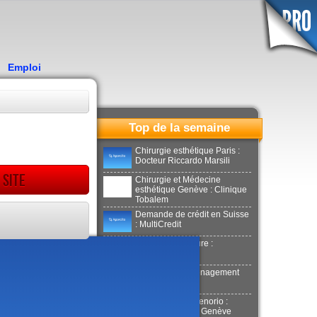
Emploi
Top de la semaine
Chirurgie esthétique Paris :
Docteur Riccardo Marsili
 site
Chirurgie et Médecine
esthétique Genève : Clinique
Tobalem
Demande de crédit en Suisse
: MultiCredit
Location de voiture :
Donilocation
LaPuerta : Déménagement
Genève
Docteur Xavier Tenorio :
Aesthetics Clinic Genève