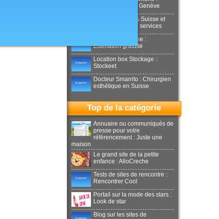
Aesthetics Clinic Genève
Déménagements Suisse et
international : NJ services
Achat or en Suisse :
Estimation gratuite
Location box Stockage :
Stockeet
Docteur Smarrito : Chirurgien
esthétique en Suisse
Top de la catégorie
Annuaire ou communiqués de
presse pour votre
référencement : Juste une
maison
Le grand site de la petite
enfance : AlloCreche
Tests de sites de rencontre :
Rencontrer Cool
Portail sur la mode des stars :
Look de star
Blog sur les sites de