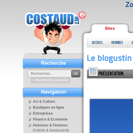
Zo
Sites
Accueil
Hommes
S
&
Le blogustin 
Femmes
Recherche
Présentation
OK
» Recherche avancée
Navigation
Art & Culture
Boutiques en ligne
Entreprises
Finance & Economie
Hommes & Femmes
Enfants & Adolescents