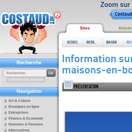
Zoom sur l
Costaud
Sites
Article
Accueil
Informations
Maison
Inf
&
mai
Information sur
jardin
Recherche
maisons-en-bo
OK
» Recherche avancée
Présentation
Navigation
Art & Culture
Boutiques en ligne
Entreprises
Finance & Economie
Hommes & Femmes
Informations