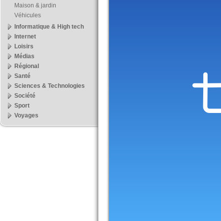
Maison & jardin
Véhicules
Informatique & High tech
Internet
Loisirs
Médias
Régional
Santé
Sciences & Technologies
Société
Sport
Voyages