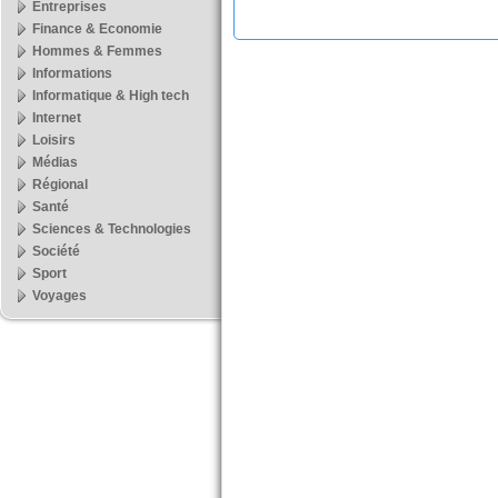
Entreprises
Finance & Economie
Hommes & Femmes
Informations
Informatique & High tech
Internet
Loisirs
Médias
Régional
Santé
Sciences & Technologies
Société
Sport
Voyages