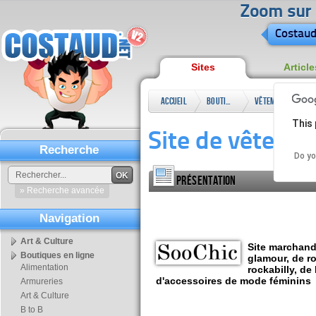
Zoom sur l
Costaud
Sites
Article
Accueil
Boutiques
Vêtements
This 
en ligne
&
Site de vêteme
accessoires
Recherche
Do yo
OK
Présentation
» Recherche avancée
Navigation
Art & Culture
Site marchand
Boutiques en ligne
glamour, de r
Alimentation
rockabilly, de
d'accessoires de mode féminins
Armureries
Art & Culture
B to B