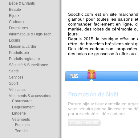
Bébé & Enfants
Beauté
Soochic.com est un site marchand
Bijoux
glamour pour toutes les saisons et 
Cadeaux
commander facilement en ligne, d
Fournitures
mariée, des robes de cérémonie ou
jours.
Informatique & High-Tech
Depuis 2015, la boutique offre un c
Loisirs
rétro, de bracelets brésiliens ainsi
Maison & Jardin
Des idées cadeau sont proposées
Produits bio
des bolas de grossesse à offrir au
Produits régionaux
Sécurité & Surveillance
Santé
Plus :
Services
Sport
Véhicules
Promotion de Noël
Vêtements & accessoires
Chaussures
Parure bijoux fleur dentelle en argen
Déguisement
vous séduira par sa finesse et sa dé
Lingerie
parure achetée. Idée cadeau.
Vêtements
Vêtements & bijoux
Femmes
Tee-shirt