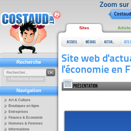
Zoom sur l
Costaud
Sites
Article
Accueil
Médias
Actualité
Site
entr
Site web d'actu
Actu
Recherche
l'économie en F
OK
» Recherche avancée
Présentation
Navigation
Art & Culture
Boutiques en ligne
Entreprises
Finance & Economie
Hommes & Femmes
Informations