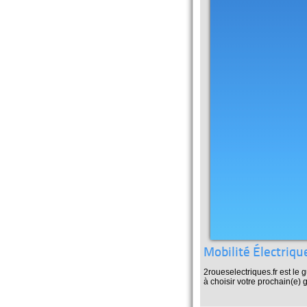
Mobilité Électriqu
2roueselectriques.fr est le
à choisir votre prochain(e) g