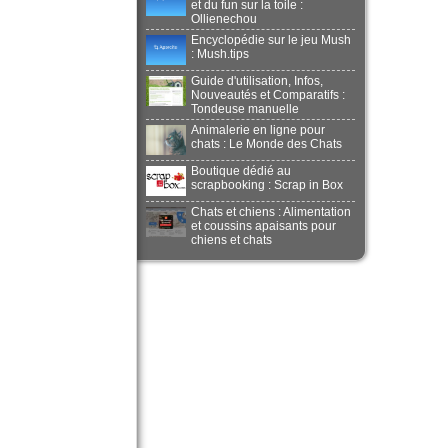
et du fun sur la toile :
Ollienechou
Encyclopédie sur le jeu Mush
: Mush.tips
Guide d'utilisation, Infos,
Nouveautés et Comparatifs :
Tondeuse manuelle
Animalerie en ligne pour
chats : Le Monde des Chats
Boutique dédié au
scrapbooking : Scrap in Box
Chats et chiens : Alimentation
et coussins apaisants pour
chiens et chats