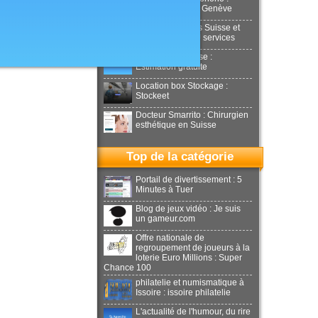
Aesthetics Clinic Genève
Déménagements Suisse et
international : NJ services
Achat or en Suisse :
Estimation gratuite
Location box Stockage :
Stockeet
Docteur Smarrito : Chirurgien
esthétique en Suisse
Top de la catégorie
Portail de divertissement : 5
Minutes à Tuer
Blog de jeux vidéo : Je suis
un gameur.com
Offre nationale de
regroupement de joueurs à la
loterie Euro Millions : Super
Chance 100
philatelie et numismatique à
Issoire : issoire philatelie
L'actualité de l'humour, du rire