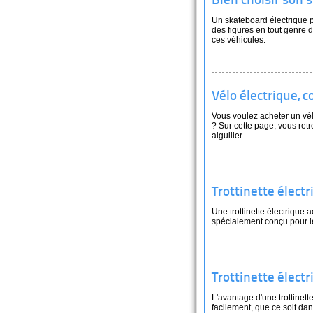
Bien choisir son 
Un skateboard électrique p
des figures en tout genre d
ces véhicules.
Vélo électrique, c
Vous voulez acheter un vé
? Sur cette page, vous ret
aiguiller.
Trottinette élect
Une trottinette électrique
spécialement conçu pour l
Trottinette électr
L'avantage d'une trottinett
facilement, que ce soit da