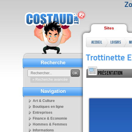
Zo
Sites
Accueil
Loisirs
Trottinette E
Recherche
Présentation
OK
» Recherche avancée
Navigation
Art & Culture
Boutiques en ligne
Entreprises
Finance & Economie
Hommes & Femmes
Informations