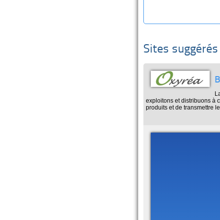
Sites suggérés
B
La
exploitons et distribuons à
produits et de transmettre l