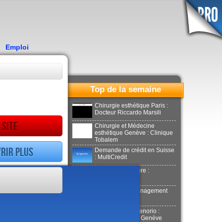
Emploi
Top de la semaine
Chirurgie esthétique Paris :
Docteur Riccardo Marsili
 site
Chirurgie et Médecine
esthétique Genève : Clinique
Tobalem
rir plus
Demande de crédit en Suisse
: MultiCredit
Location de voiture :
Donilocation
LaPuerta : Déménagement
Genève
Docteur Xavier Tenorio :
Aesthetics Clinic Genève