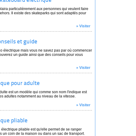
skateboard électrique
laira particulièrement aux personnes qui veulent faire
ehors. Il existe des skateparks qui sont adaptés pour
» Visiter
onseils et guide
lo électrique mais vous ne savez pas par où commencer
rouverez un guide ainsi que des conseils pour vous
» Visiter
rique pour adulte
 adulte est un modèle qui comme son nom l'indique est
es adultes notamment au niveau de la vitesse.
» Visiter
ique pliable
e électrique pliable est qu'elle permet de se ranger
ns un coin de la maison ou dans un sac de transport.