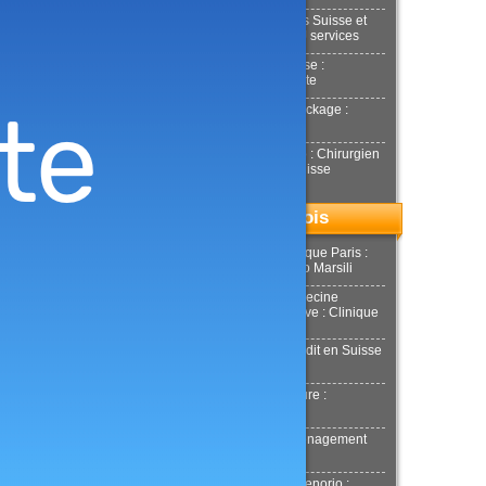
Déménagements Suisse et
international : NJ services
Achat or en Suisse :
Estimation gratuite
Location box Stockage :
Stockeet
Docteur Smarrito : Chirurgien
esthétique en Suisse
Top du mois
Chirurgie esthétique Paris :
Docteur Riccardo Marsili
Chirurgie et Médecine
esthétique Genève : Clinique
Tobalem
Demande de crédit en Suisse
: MultiCredit
Location de voiture :
Donilocation
LaPuerta : Déménagement
Genève
Docteur Xavier Tenorio :