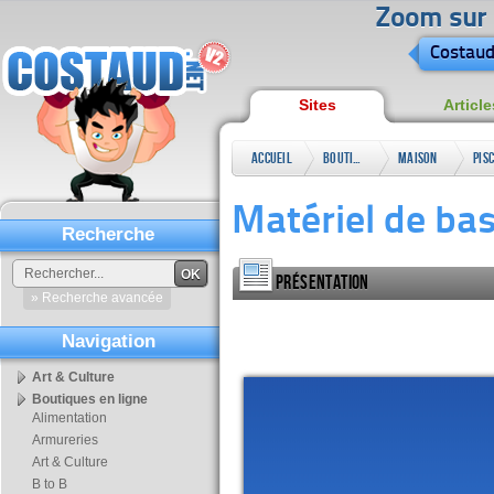
Zoom sur l
Costaud
Sites
Article
Accueil
Boutiques
Maison
Pis
en ligne
&
Matériel de bas
Jardin
Recherche
OK
Présentation
» Recherche avancée
Navigation
Art & Culture
Boutiques en ligne
Alimentation
Armureries
Art & Culture
B to B