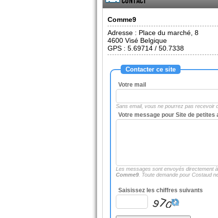
Contact
Comme9
Adresse :
Place du marché, 8
4600
Visé Belgique
GPS : 5.69714 / 50.7338
Contacter ce site
Votre mail
Sans email, vous ne pourrez pas recevoir
Votre message pour Site de petite
Les messages sont envoyés directement 
Comme9
. Toute demande pour Costaud ne 
Saisissez les chiffres suivants