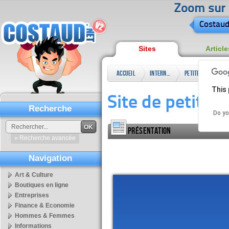
Zoom sur l
Costaud
Sites
Article
Accueil
Internet
Petites
Sit
This 
annonces
Co
Site de petite
Recherche
Do yo
OK
Présentation
» Recherche avancée
Navigation
Art & Culture
Boutiques en ligne
Entreprises
Finance & Economie
Hommes & Femmes
Informations