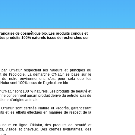
rançaise de cosmétique bio. Les produits conçus et
des produits 100% naturels issus de recherches sur
 par O'Natur respectent les valeurs et principes du
t de l'écologie. La démarche O'Natur se base sur le
t de notre environnement, c'est pour cela que les
atur sont 100% issus de l'agriculture bio.
ar O'Natur sont 100 % naturels. Les produits de beauté et
 ne contiennent aucun produit dérivé du pétrole, pas de
dients d'origine animale.
O'Natur sont certifiés Nature et Progrès, garantissant
uits et les efforts effectués en manière de respect de la
outique en ligne O'Natur, des produits de beauté et
rps, visage et cheveux. Des crèmes hydratantes, des
....