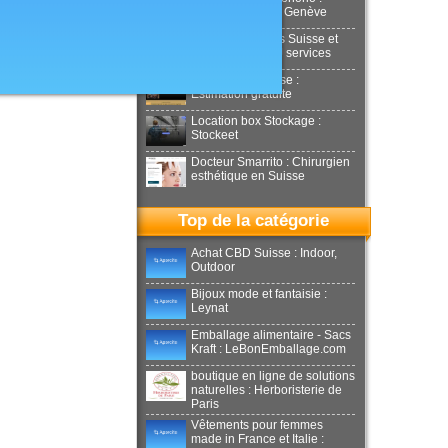
Aesthetics Clinic Genève
Déménagements Suisse et
international : NJ services
Achat or en Suisse :
Estimation gratuite
Location box Stockage :
Stockeet
Docteur Smarrito : Chirurgien
esthétique en Suisse
Top de la catégorie
Achat CBD Suisse : Indoor,
Outdoor
Bijoux mode et fantaisie :
Leynat
Emballage alimentaire - Sacs
Kraft : LeBonEmballage.com
boutique en ligne de solutions
naturelles : Herboristerie de
Paris
Vêtements pour femmes
made in France et Italie :