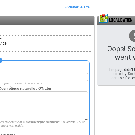
» Visiter le site
Localisation
e
ance
Oops! S
went 
This page didn't
correctly. See
console for tec
rez pas recevoir de réponses
osmétique naturelle : O'Natur
és directement à
Cosmétique naturelle : O'Natur
. Toute
sera pas traitée.