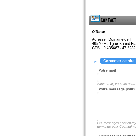
Contact
O'Natur
Adresse :
Domaine de Flin
49540
Martigné-Briand Fr
GPS : -0.435667 / 47.2232
Contacter ce site
Votre mail
Sans email, vous ne pour
Votre message pour C
Les messages sont envoy
demande pour Costaud ne 