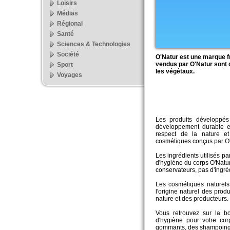
Loisirs
Médias
Régional
Santé
Sciences & Technologies
Société
O'Natur est une marque f
vendus par O'Natur sont 
Sport
les végétaux.
Voyages
Les produits développés
développement durable e
respect de la nature e
cosmétiques conçus par O'N
Les ingrédients utilisés p
d'hygiène du corps O'Natur
conservateurs, pas d'ingré
Les cosmétiques naturels 
l'origine naturel des prod
nature et des producteurs.
Vous retrouvez sur la b
d'hygiène pour votre co
gommants, des shampoing, 