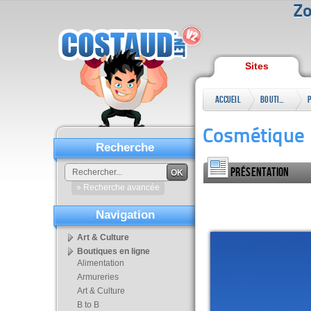
Zo
Sites
Accueil
Boutiques
en ligne
Cosmétique n
Recherche
Présentation
OK
» Recherche avancée
Navigation
Art & Culture
Boutiques en ligne
Alimentation
Armureries
Art & Culture
B to B