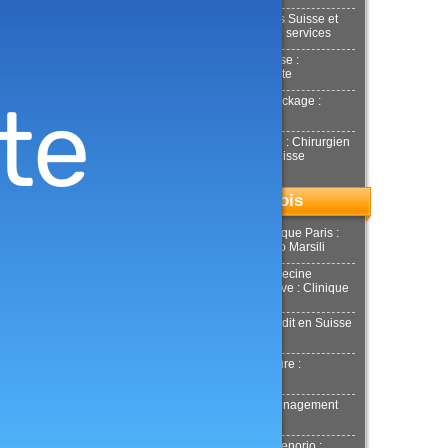
Déménagements Suisse et
international : NJ services
Achat or en Suisse :
Estimation gratuite
Location box Stockage :
Stockeet
Docteur Smarrito : Chirurgien
esthétique en Suisse
Top du mois
Chirurgie esthétique Paris :
Docteur Riccardo Marsili
Chirurgie et Médecine
esthétique Genève : Clinique
Tobalem
Demande de crédit en Suisse
: MultiCredit
Location de voiture :
Donilocation
LaPuerta : Déménagement
Genève
Docteur Xavier Tenorio :