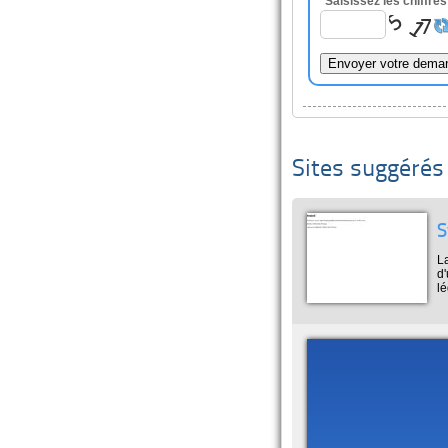
Saisissez les chiffre
Sites suggérés
S
La
d'
l