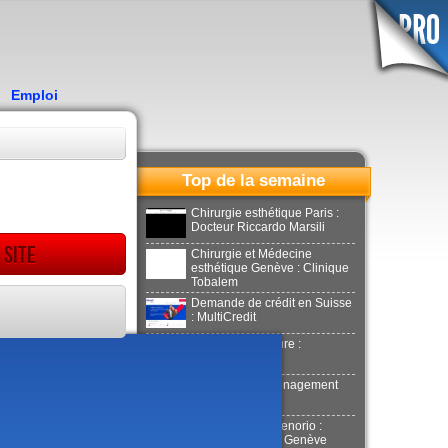
Emploi
Top de la semaine
Chirurgie esthétique Paris :
Docteur Riccardo Marsili
 site
Chirurgie et Médecine
esthétique Genève : Clinique
Tobalem
Demande de crédit en Suisse
: MultiCredit
Location de voiture :
Donilocation
LaPuerta : Déménagement
Genève
Docteur Xavier Tenorio :
Aesthetics Clinic Genève