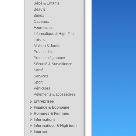
Bébé & Enfants
Beauté
Bijoux
Cadeaux
Fournitures
Informatique & High-Tech
Loisirs
Maison & Jardin
Produits bio
Produits régionaux
Sécurité & Surveillance
Santé
Services
Sport
Véhicules
Vêtements & accessoires
Entreprises
Finance & Economie
Hommes & Femmes
Informations
Informatique & High tech
Internet