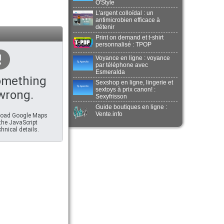
O'Style
L'argent colloïdal : un
antimicrobien efficace à
détenir
Print on demand et t-shirt
personnalisé : TPOP
Voyance en ligne : voyance
par téléphone avec
Esmeralda
omething
Sexshop en ligne, lingerie et
sextoys à prix canon! :
wrong.
Sexyfrisson
Guide boutiques en ligne :
Vente.info
 load Google Maps
 the JavaScript
hnical details.