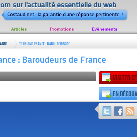
om sur l'actualité essentielle du web
Costaud.net : la garantie d'une réponse pertinente !
Articles
Promotions
Evènements
Carnets
Tourisme France : Baroudeurs de
de
France
ance : Baroudeurs de France
voyages
Visiter ce
En découv