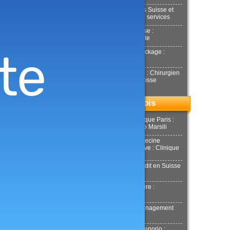
Déménagements Suisse et
international : NJ services
Achat or en Suisse :
Estimation gratuite
Location box Stockage :
Stockeet
Docteur Smarrito : Chirurgien
esthétique en Suisse
Top du mois
Chirurgie esthétique Paris :
Docteur Riccardo Marsili
Chirurgie et Médecine
esthétique Genève : Clinique
Tobalem
Demande de crédit en Suisse
: MultiCredit
Location de voiture :
Donilocation
LaPuerta : Déménagement
Genève
Docteur Xavier Tenorio :