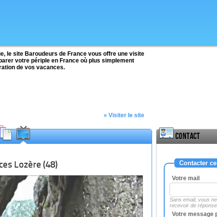
, le site Baroudeurs de France vous offre une visite
parer votre périple en France où plus simplement
aration de vos vacances.
» Visiter le site
Contact
Contacter ce
es Lozère (48)
Votre mail
Sans email, vous n
recevoir de répons
Votre message 