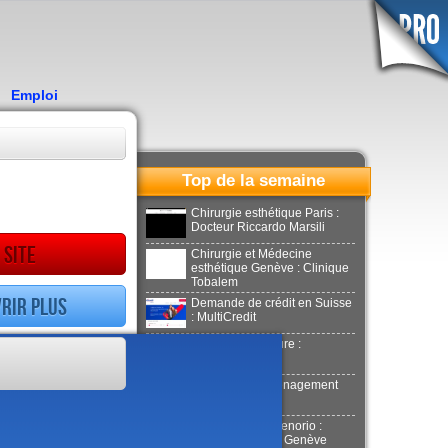
Emploi
Top de la semaine
Chirurgie esthétique Paris :
Docteur Riccardo Marsili
 site
Chirurgie et Médecine
esthétique Genève : Clinique
Tobalem
rir plus
Demande de crédit en Suisse
: MultiCredit
Location de voiture :
Donilocation
LaPuerta : Déménagement
Genève
Docteur Xavier Tenorio :
Aesthetics Clinic Genève