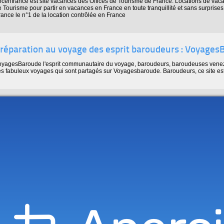
ocenfrance est site vacances des Offices de Tourisme de France. Locations de vaca
e Tourisme pour partir en vacances en France en toute tranquillité et sans surprises
ance le n°1 de la location contrôlée en France
réparation au voyage des esprit baroudeurs : Voyage
oyagesBaroude l'esprit communautaire du voyage, baroudeurs, baroudeuses venez
es fabuleux voyages qui sont partagés sur Voyagesbaroude. Baroudeurs, ce site es