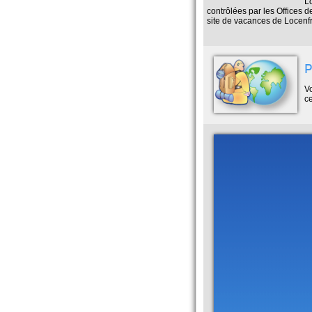
L
contrôlées par les Offices d
site de vacances de Locenfr
P
V
c