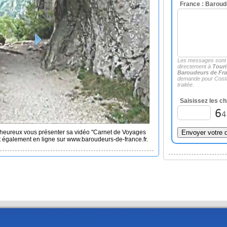
France : Baroud
Les messages sont
directement à
Touri
Baroudeurs de Fr
demande pour Cost
traitée.
Saisissez les ch
heureux vous présenter sa vidéo "Carnet de Voyages
t également en ligne sur www.baroudeurs-de-france.fr.