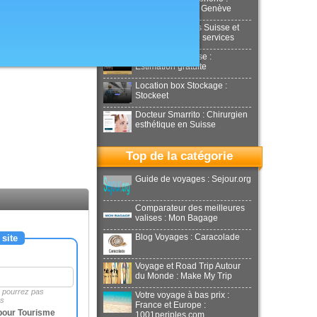
Aesthetics Clinic Genève
Déménagements Suisse et
international : NJ services
Achat or en Suisse :
Estimation gratuite
Location box Stockage :
Stockeet
Docteur Smarrito : Chirurgien
esthétique en Suisse
Top de la catégorie
Guide de voyages : Sejour.org
Comparateur des meilleures
valises : Mon Bagage
Blog Voyages : Caracolade
 site
Voyage et Road Trip Autour
du Monde : Make My Trip
e pourrez pas
Votre voyage à bas prix :
es
France et Europe :
pour Tourisme
1001periples.com