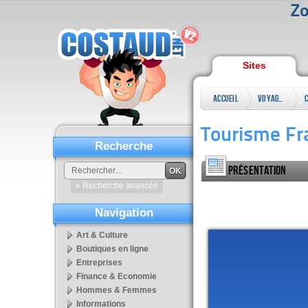
Zo
Sites
Accueil
Voyages
Tourisme Fr
Recherche
Présentation
OK
» Recherche avancée
Navigation
Art & Culture
Boutiques en ligne
Entreprises
Finance & Economie
Hommes & Femmes
Informations