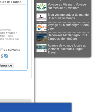
eurs de France
Voyage au Vietnam: Voyage
sur mesure au Vietnam
Blog voyage autour du monde
: Découverte Monde
Voyage au Monténégro : Adria
Line
 envoyés
sme France :
Découvrez Monténégro: Tout
ance
. Toute
à propos Monténégro
aud ne sera pas
Agence de voyage locale au
Vietnam : Vietnam Dragon
iffres suivants
Travel