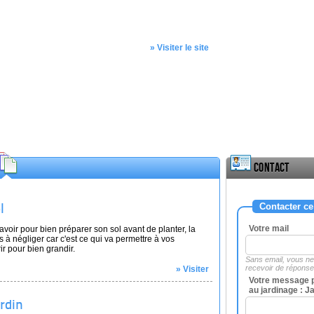
» Visiter le site
Contact
Contacter ce
l
Votre mail
avoir pour bien préparer son sol avant de planter, la
s à négliger car c'est ce qui va permettre à vos
ir pour bien grandir.
Sans email, vous n
recevoir de répons
» Visiter
Votre message p
au jardinage : J
rdin