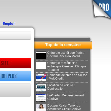
Emploi
Top de la semaine
Chirurgie esthétique Paris :
Docteur Riccardo Marsili
 site
Chirurgie et Médecine
esthétique Genève : Clinique
Tobalem
rir plus
Demande de crédit en Suisse
: MultiCredit
Location de voiture :
Donilocation
LaPuerta : Déménagement
Genève
Docteur Xavier Tenorio :
Aesthetics Clinic Genève