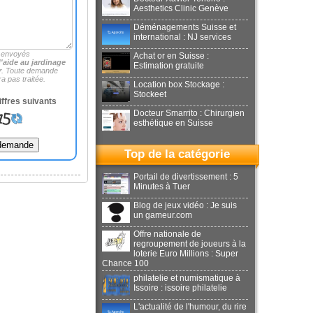
Aesthetics Clinic Genève
Déménagements Suisse et
international : NJ services
 envoyés
Achat or en Suisse :
d'aide au jardinage
Estimation gratuite
r
. Toute demande
a pas traitée.
Location box Stockage :
Stockeet
iffres suivants
Docteur Smarrito : Chirurgien
esthétique en Suisse
Top de la catégorie
Portail de divertissement : 5
Minutes à Tuer
Blog de jeux vidéo : Je suis
un gameur.com
Offre nationale de
regroupement de joueurs à la
loterie Euro Millions : Super
Chance 100
philatelie et numismatique à
Issoire : issoire philatelie
L'actualité de l'humour, du rire