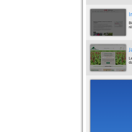
I
Bi
ré
J
Le
da