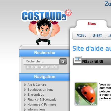
Zo
Sites
Accueil
Loisirs
Site d'aide 
Recherche
Présentation
OK
» Recherche avancée
Navigation
Vous av
Art & Culture
comment
Boutiques en ligne
potager 
Entreprises
d'indési
professi
Finance & Economie
Hommes & Femmes
Informations