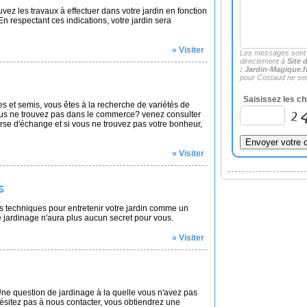
vez les travaux à effectuer dans votre jardin en fonction
 En respectant ces indications, votre jardin sera
» Visiter
Les messages sont
directement à
Site 
: Jardin-Magique.f
pour Costaud ne ser
Saisissez les ch
 et semis, vous êtes à la recherche de variétés de
us ne trouvez pas dans le commerce? venez consulter
se d'échange et si vous ne trouvez pas votre bonheur,
» Visiter
s
s techniques pour entretenir votre jardin comme un
Le jardinage n'aura plus aucun secret pour vous.
» Visiter
Une question de jardinage à la quelle vous n'avez pas
ésitez pas à nous contacter, vous obtiendrez une