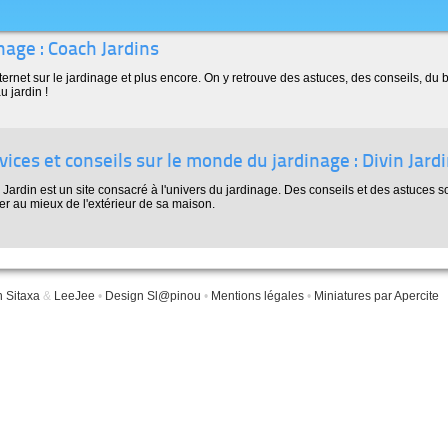
nage : Coach Jardins
ternet sur le jardinage et plus encore. On y retrouve des astuces, des conseils, du br
u jardin !
vices et conseils sur le monde du jardinage : Divin Jard
 Jardin est un site consacré à l'univers du jardinage. Des conseils et des astuces s
ter au mieux de l'extérieur de sa maison.
n Sitaxa
&
LeeJee
•
Design Sl@pinou
•
Mentions légales
•
Miniatures par Apercite