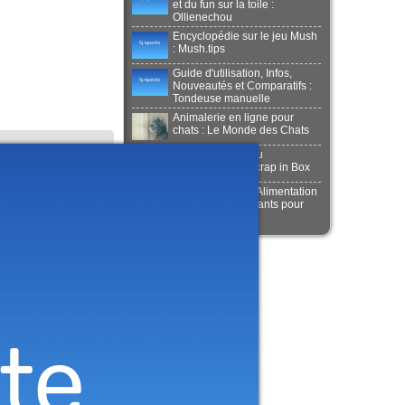
et du fun sur la toile :
Ollienechou
Encyclopédie sur le jeu Mush
: Mush.tips
Guide d'utilisation, Infos,
Nouveautés et Comparatifs :
Tondeuse manuelle
Animalerie en ligne pour
chats : Le Monde des Chats
Boutique dédié au
scrapbooking : Scrap in Box
Chats et chiens : Alimentation
et coussins apaisants pour
chiens et chats