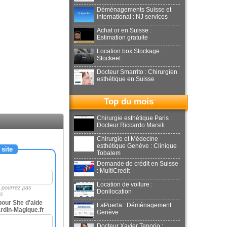
Déménagements Suisse et
international : NJ services
Achat or en Suisse :
Estimation gratuite
Location box Stockage :
Stockeet
Docteur Smarrito : Chirurgien
esthétique en Suisse
Top du mois
Chirurgie esthétique Paris :
Docteur Riccardo Marsili
Chirurgie et Médecine
esthétique Genève : Clinique
 site
Tobalem
Demande de crédit en Suisse
: MultiCredit
Location de voiture :
e pourrez pas
Donilocation
es
our Site d'aide
LaPuerta : Déménagement
ardin-Magique.fr
Genève
Docteur Xavier Tenorio :