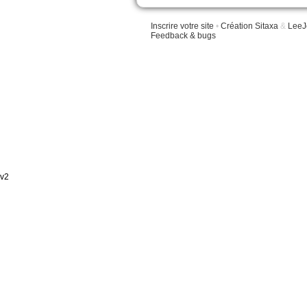
Inscrire votre site
•
Création Sitaxa
&
LeeJ
Feedback & bugs
v2