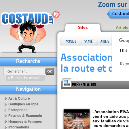
Zoom sur l
Costaud
Sites
Article
Accueil
Santé
Aide &
Assoc
This 
Conseils
d'acci
Association d'a
EIVA
Recherche
Do yo
la route et de la
OK
» Recherche avancée
Présentation
Navigation
Art & Culture
Boutiques en ligne
Entreprises
L'association EIVA
Finance & Economie
vient en aide aux 
aux familles de vi
Hommes & Femmes
leurs démarches ad
Informations