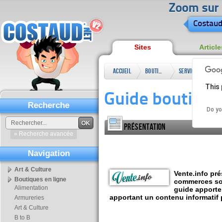
Zoom sur l
Costaud
Sites
Article
Accueil
Boutiques
Services
This 
en ligne
Guide boutiques
Recherche
Do yo
OK
Présentation
» Recherche avancée
Navigation
Art & Culture
Vente.info pré
Boutiques en ligne
commerces so
Alimentation
guide apporte 
apportant un contenu informatif 
Armureries
Art & Culture
B to B