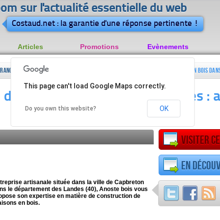
om sur l'actualité essentielle du web
Costaud.net : la garantie d'une réponse pertinente !
Articles
Promotions
Evènements
France
Aquitaine
Entreprises
Batiment
Construction de maisons en bois dan
This page can't load Google Maps correctly.
&
Landes : anoste bois
 de maisons en bois dans Landes : 
jardin
OK
Do you own this website?
Visiter ce
En découv
treprise artisanale située dans la ville de Capbreton
ns le département des Landes (40), Anoste bois vous
opose son expertise en matière de construction de
isons en bois.