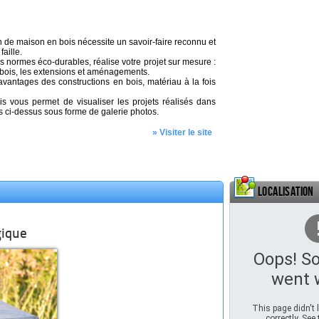
on de maison en bois nécessite un savoir-faire reconnu et
aille.
es normes éco-durables, réalise votre projet sur mesure :
bois, les extensions et aménagements.
antages des constructions en bois, matériau à la fois
ois vous permet de visualiser les projets réalisés dans
 ci-dessus sous forme de galerie photos.
» Visiter le site
Localisation
gique
Oops! S
went 
This page didn't
correctly. See