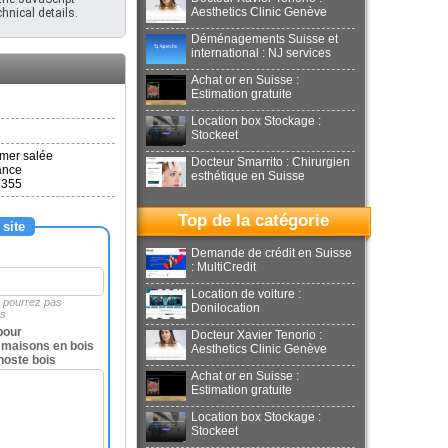
Aesthetics Clinic Genève
hnical details.
Déménagements Suisse et
international : NJ services
Achat or en Suisse :
Estimation gratuite
Location box Stockage :
Stockeet
 mer salée
Docteur Smarrito : Chirurgien
ance
esthétique en Suisse
6355
Top de la catégorie
 site
Demande de crédit en Suisse
: MultiCredit
Location de voiture :
e pourrez pas
Donilocation
es
pour
Docteur Xavier Tenorio :
 maisons en bois
Aesthetics Clinic Genève
noste bois
Achat or en Suisse :
Estimation gratuite
Location box Stockage :
Stockeet