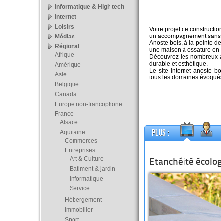
Informatique & High tech
Internet
Loisirs
Votre projet de constructi
un accompagnement sans f
Médias
Anoste bois, à la pointe d
Régional
une maison à ossature en 
Afrique
Découvrez les nombreux av
durable et esthétique.
Amérique
Le site internet anoste b
Asie
tous les domaines évoqués
Belgique
Canada
Europe non-francophone
France
Alsace
Plus :
Aquitaine
Commerces
Entreprises
Art & Culture
Etanchéité écolo
Batiment & jardin
Informatique
Service
Hébergement
Immobilier
Sport