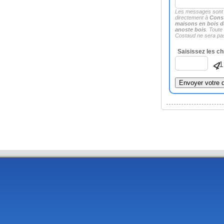
Les messages sont
directement à
Const
maisons en bois d
anoste bois
. Tout
Costaud ne sera pas
Saisissez les ch