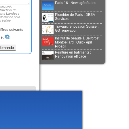
Paris 16 : News générales
 envoyés
ruction de
ans Landes :
Plombier de Paris : DESA
e demande pour
Services
 traitée.
Travaux rénovation Suisse :
iffres suivants
GS rénovation
Institut de beauté à Belfort et
Montbéliard : Quick épil
Proépil
Peinture en bâtiments :
Rénovation efficace