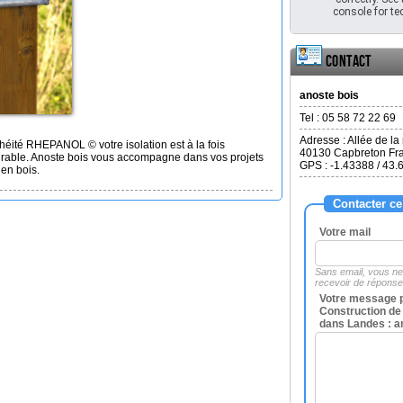
console for tec
Contact
anoste bois
Tel :
05 58 72 22 69
Adresse :
Allée de la
éité RHEPANOL © votre isolation est à la fois
40130
Capbreton Fr
durable. Anoste bois vous accompagne dans vos projets
GPS : -1.43388 / 43.
en bois.
Contacter ce
Votre mail
Sans email, vous n
recevoir de répons
Votre message 
Construction de
dans Landes : a