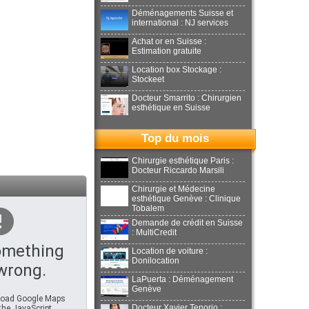
Déménagements Suisse et
international : NJ services
Achat or en Suisse :
Estimation gratuite
Location box Stockage :
Stockeet
Docteur Smarrito : Chirurgien
esthétique en Suisse
Top du mois
Chirurgie esthétique Paris :
Docteur Riccardo Marsili
Chirurgie et Médecine
esthétique Genève : Clinique
Tobalem
Demande de crédit en Suisse
: MultiCredit
omething
Location de voiture :
Donilocation
wrong.
LaPuerta : Déménagement
Genève
 load Google Maps
Docteur Xavier Tenorio :
 the JavaScript