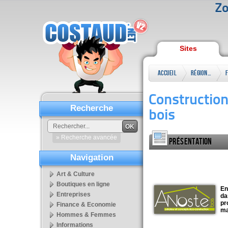
Zo
Sites
Accueil
Régional
Construction
Recherche
bois
OK
» Recherche avancée
Présentation
Navigation
Art & Culture
Boutiques en ligne
En
Entreprises
da
pr
Finance & Economie
ma
Hommes & Femmes
Informations