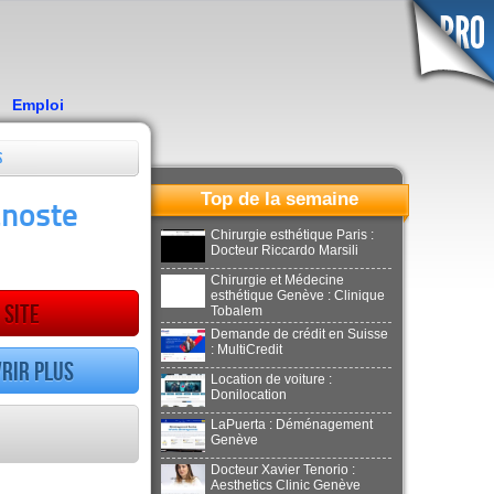
Emploi
s
Top de la semaine
anoste
Chirurgie esthétique Paris :
Docteur Riccardo Marsili
Chirurgie et Médecine
esthétique Genève : Clinique
 site
Tobalem
Demande de crédit en Suisse
: MultiCredit
rir plus
Location de voiture :
Donilocation
LaPuerta : Déménagement
Genève
Docteur Xavier Tenorio :
Aesthetics Clinic Genève