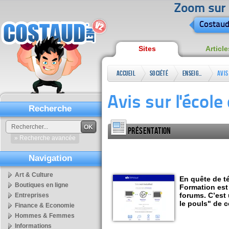
Zoom sur l
Costaud
Sites
Article
Accueil
Société
Enseignement
Avis
&
Avis sur l'écol
Formations
Recherche
OK
Présentation
» Recherche avancée
Navigation
Art & Culture
En quête de t
Boutiques en ligne
Formation est 
forums. C’est
Entreprises
le pouls" de c
Finance & Economie
Hommes & Femmes
Informations