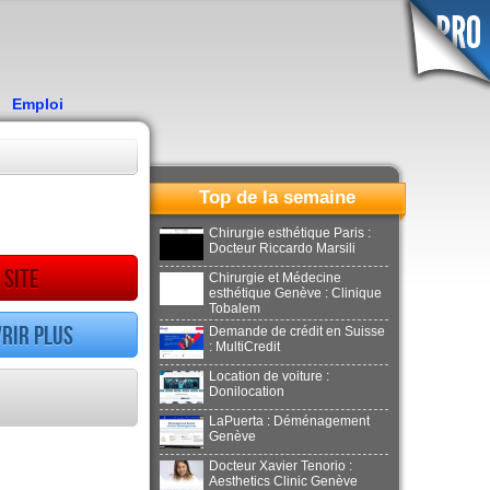
Emploi
Top de la semaine
Chirurgie esthétique Paris :
Docteur Riccardo Marsili
 site
Chirurgie et Médecine
esthétique Genève : Clinique
Tobalem
rir plus
Demande de crédit en Suisse
: MultiCredit
Location de voiture :
Donilocation
LaPuerta : Déménagement
Genève
Docteur Xavier Tenorio :
Aesthetics Clinic Genève