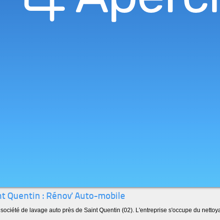
nt Quentin : Rénov' Auto-mobile
société de lavage auto près de Saint Quentin (02). L'entreprise s'occupe du nettoya