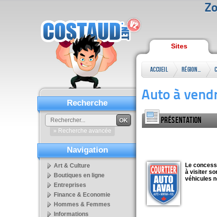
Zo
Sites
Accueil
Régional
Auto à vendr
Recherche
Présentation
OK
» Recherche avancée
Navigation
Le concessi
Art & Culture
à visiter s
Boutiques en ligne
véhicules n
Entreprises
Finance & Economie
Hommes & Femmes
Informations