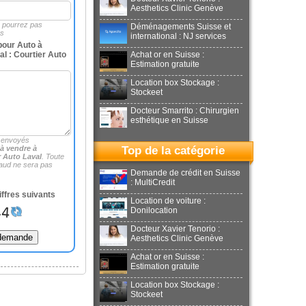
Aesthetics Clinic Genève
e pourrez pas
Déménagements Suisse et
es
international : NJ services
our Auto à
l : Courtier Auto
Achat or en Suisse :
Estimation gratuite
Location box Stockage :
Stockeet
Docteur Smarrito : Chirurgien
esthétique en Suisse
 envoyés
à vendre à
Top de la catégorie
r Auto Laval
. Toute
aud ne sera pas
Demande de crédit en Suisse
: MultiCredit
iffres suivants
Location de voiture :
Donilocation
Docteur Xavier Tenorio :
Aesthetics Clinic Genève
Achat or en Suisse :
Estimation gratuite
Location box Stockage :
Stockeet