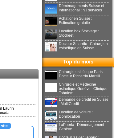
Déménagements Suisse et
international : NJ services
Achat or en Suisse :
Estimation gratuite
Location box Stockage :
Stockeet
Docteur Smarrito : Chirurgien
esthétique en Suisse
Top du mois
Chirurgie esthétique Paris :
Docteur Riccardo Marsili
Chirurgie et Médecine
esthétique Genève : Clinique
Tobalem
Demande de crédit en Suisse
: MultiCredit
l Laurin
Location de voiture :
anada
Donilocation
LaPuerta : Déménagement
 site
Genève
Docteur Xavier Tenorio :