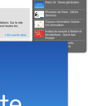
Paris 16 : News générales
Plombier de Paris : DESA
Services
Travaux rénovation Suisse :
é/prix. Sur le site
GS rénovation
our toutes les
Institut de beauté à Belfort et
Montbéliard : Quick épil
» En savoir plus
Proépil
Peinture en bâtiments :
Rénovation efficace