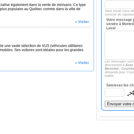
cialise également dans la vente de minivans. Ce type
n plus populaire au Québec comme dans la ville de
Sans email, vous n
recevoir de répons
Votre message p
» Visiter
vendre à Montréa
Laval
 une vaste sélection de VUS (véhicules utilitaires
mobiles. Ses voitures sont idéales pour les grandes
Les messages sont
» Visiter
directement à
Auto 
Montréal : Courtie
demande pour Cost
traitée.
Saisissez les ch