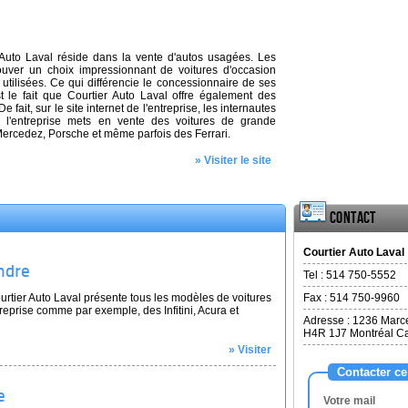
 Auto Laval réside dans la vente d'autos usagées. Les
rouver un choix impressionnant de voitures d'occasion
tilisées. Ce qui différencie le concessionnaire de ses
t le fait que Courtier Auto Laval offre également des
 fait, sur le site internet de l'entreprise, les internautes
e l'entreprise mets en vente des voitures de grande
Mercedez, Porsche et même parfois des Ferrari.
» Visiter le site
Contact
Courtier Auto Laval
ndre
Tel :
514 750-5552
ourtier Auto Laval présente tous les modèles de voitures
Fax :
514 750-9960
reprise comme par exemple, des Infitini, Acura et
Adresse :
1236 Marce
H4R 1J7
Montréal C
» Visiter
Contacter ce
e
Votre mail