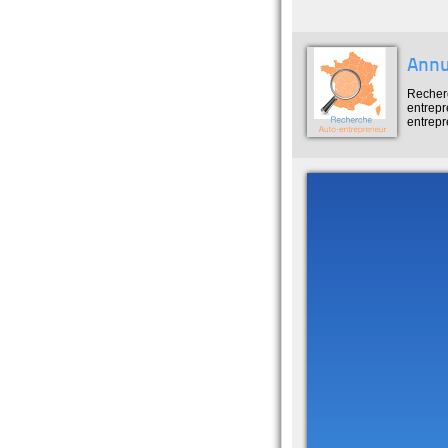
Annu
Recherc
entrepr
entrepr