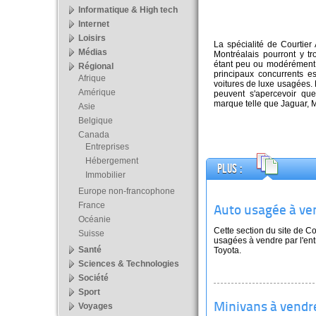
Informatique & High tech
Internet
Loisirs
La spécialité de Courtier
Médias
Montréalais pourront y t
étant peu ou modérément u
Régional
principaux concurrents es
Afrique
voitures de luxe usagées. De
Amérique
peuvent s'apercevoir qu
marque telle que Jaguar, 
Asie
Belgique
Canada
Entreprises
Hébergement
Plus :
Immobilier
Europe non-francophone
France
Auto usagée à ve
Océanie
Cette section du site de C
Suisse
usagées à vendre par l'ent
Santé
Toyota.
Sciences & Technologies
Société
Sport
Voyages
Minivans à vendr