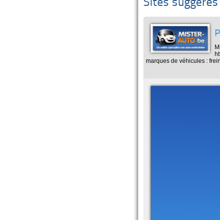
Sites suggérés
P
Mi
ht
marques de véhicules : frei