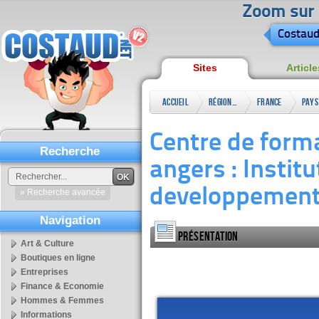
Zoom sur l
Costaud
Sites
Article
Accueil
Régional
France
Pays
la
Centre de form
Loir
Recherche
angers : Instit
OK
developpemen
» Recherche avancée
Navigation
Présentation
Art & Culture
Boutiques en ligne
Entreprises
Finance & Economie
Hommes & Femmes
Informations