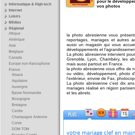
pour le développe
Informatique & High tech
vos photos
Internet
Loisirs
Médias
Régional
Afrique
la photo abresienne vous présen
Amérique
reportages, mariages et autres ac
aussi un magasin qui vous accueil
Asie
développements et l'agrandissemen
Belgique
La photo abresienne intervient pour
Canada
Grenoble, Lyon, Chambéry, les abre
Europe non-francophone
mais aussi partout en France.
la photo abresienne vous offre de 
France
ou vidéo, développement, photo d'
Alsace
l'extérieur, envoie de Fax, photocop
Aquitaine
La photo abrésienne c'est dix ans
Auvergne
mariages réalisé en région parisi
et les abrets.
Basse Normandie
Bourgogne
Bretagne
Centre
Plus :
Champagne Ardenne
Corse
DOM-TOM
votre mariage clef en mai