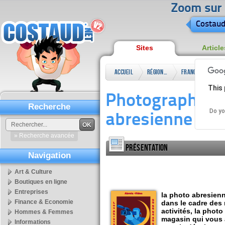
Zoom sur l
Costaud
Sites
Article
Accueil
Régional
France
Rhô
This 
Alpe
Photographe à l
Recherche
Do yo
abresienne
OK
» Recherche avancée
Présentation
Navigation
Art & Culture
Boutiques en ligne
Entreprises
la photo abresien
Finance & Economie
dans le cadre des 
activités, la phot
Hommes & Femmes
magasin qui vous a
Informations