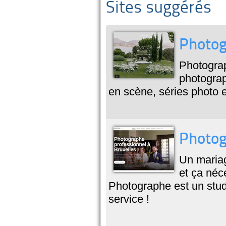
Sites suggérés
Photog
Photograp
photogra
en scène, séries photo e
Photog
Un mariag
et ça néc
Photographe est un stud
service !