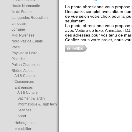
Franche Comté
Haute Normandie
La photo abresienne vous propose 
Des packs complet avec album numér
Ile de France
de vue selon votre choix pour la jo
Languedoc Roussillon
seulement.
Limousin
La photo abresienne vous propose 
Lorraine
avec Voiture de luxe, Animateur DJ.
des adresses pour vos tenu de mar
Midi Pyrénées
Confiez nous votre projet, nous vous
Nord Pas de Calais
Paca
Entreprises
Pays de la Loire
Picardie
Poitou Charentes
Rhône Alpes
Art & Culture
Commerces
Entreprises
Art & Culture
Batiment & jardin
Informatique & High tech
Services
Sport
Hébergement
Immobilier