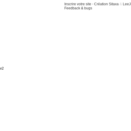
Inscrire votre site
•
Création Sitaxa
&
LeeJ
Feedback & bugs
v2