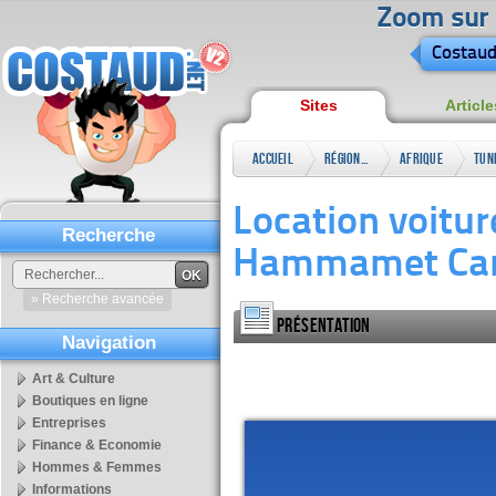
Zoom sur l
Costaud
Sites
Article
Accueil
Régional
Afrique
Tun
Location voitur
Recherche
Hammamet Ca
OK
» Recherche avancée
Présentation
Navigation
Art & Culture
Boutiques en ligne
Entreprises
Finance & Economie
Hommes & Femmes
Informations