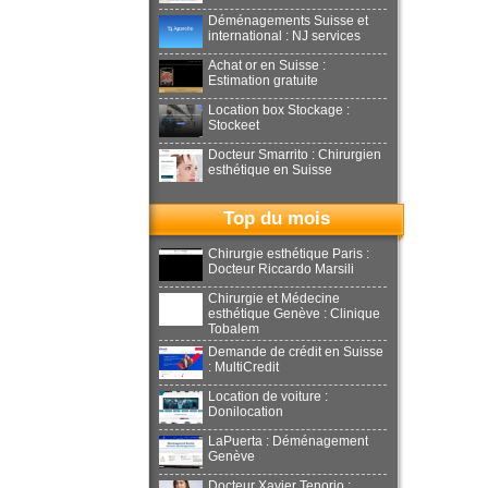
Déménagements Suisse et
international : NJ services
Achat or en Suisse :
Estimation gratuite
Location box Stockage :
Stockeet
Docteur Smarrito : Chirurgien
esthétique en Suisse
Top du mois
Chirurgie esthétique Paris :
Docteur Riccardo Marsili
Chirurgie et Médecine
esthétique Genève : Clinique
Tobalem
Demande de crédit en Suisse
: MultiCredit
Location de voiture :
Donilocation
LaPuerta : Déménagement
Genève
Docteur Xavier Tenorio :