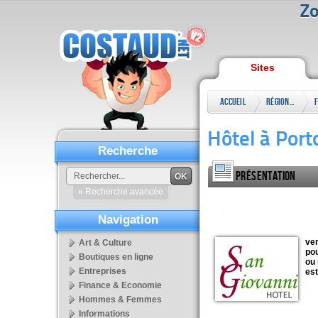
Zo
Sites
Accueil
Régional
Hôtel à Port
Recherche
Présentation
OK
» Recherche avancée
Navigation
ven
Art & Culture
pou
Boutiques en ligne
ou
Entreprises
est
Finance & Economie
Hommes & Femmes
Informations