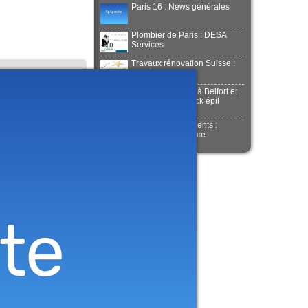
Paris 16 : News générales
Plombier de Paris : DESA
Services
Travaux rénovation Suisse :
GS rénovation
Institut de beauté à Belfort et
Montbéliard : Quick épil
Proépil
Peinture en bâtiments :
Rénovation efficace