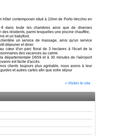
un hôtel contemporain situé à 10mn de Porto-Vecchio en
i-fi dans toute les chambres ainsi que de diverses
ion des résidents, parmi lesquelles une piscine chauffée,
nis et un babyfoot.
lientèle un service de massage, ainsi qu'un service
it déjeuner et diner.
 au cœur d'un parc floral de 3 hectares à l'écart de la
nsionnaires des vacances au calme.
 la départementale D659 et à 30 minutes de l'aéroport
ovanni est facile d'accès.
nos clients toujours plus agréable, nous avons à leur
guides et autres cartes afin que votre séjour
» Visiter le site