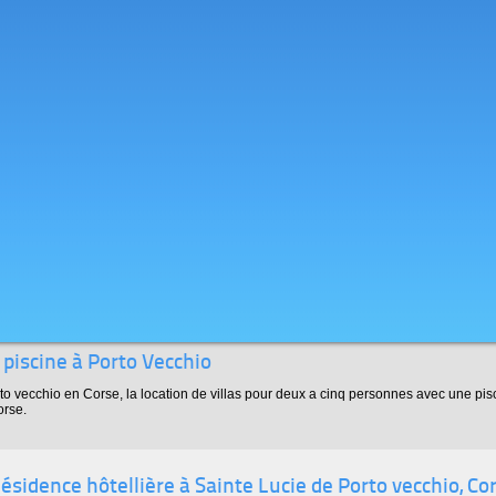
c piscine à Porto Vecchio
 vecchio en Corse, la location de villas pour deux a cinq personnes avec une pisc
orse.
ésidence hôtellière à Sainte Lucie de Porto vecchio, Co