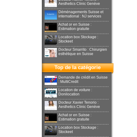
Aesthetics Clinic Genève
Déménagements Suisse et
international : NJ services
Achat or en Suisse :
Estimation gratuite
Location box Stockage :
Stockeet
Docteur Smarrito : Chirurgien
esthétique en Suisse
Top de la catégorie
Demande de crédit en Suisse
: MultiCredit
Location de voiture :
Donilocation
Docteur Xavier Tenorio :
Aesthetics Clinic Genève
Achat or en Suisse :
Estimation gratuite
Location box Stockage :
Stockeet