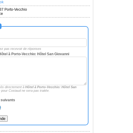
ook
37 Porto-Vecchio
ce
rez pas recevoir de réponses
ôtel à Porto-Vecchio: Hôtel San Giovanni
és directement à
Hôtel à Porto-Vecchio: Hôtel San
 pour Costaud ne sera pas traitée.
s suivants