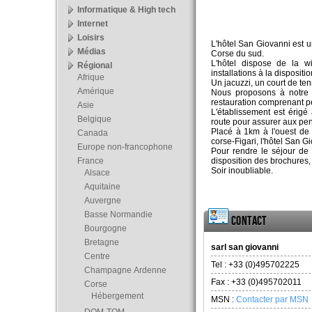
Informatique & High tech
Internet
Loisirs
L'hôtel San Giovanni est 
Médias
Corse du sud.
L'hôtel dispose de la w
Régional
installations à la disposit
Afrique
Un jacuzzi, un court de ten
Amérique
Nous proposons à notre c
restauration comprenant pet
Asie
L'établissement est érigé
Belgique
route pour assurer aux pe
Placé à 1km à l'ouest de
Canada
corse-Figari, l'hôtel San Gi
Europe non-francophone
Pour rendre le séjour de 
France
disposition des brochures, 
Soir inoubliable.
Alsace
Aquitaine
Auvergne
Basse Normandie
Contact
Bourgogne
Bretagne
sarl san giovanni
Centre
Tel :
+33 (0)495702225
Champagne Ardenne
Fax :
+33 (0)495702011
Corse
Hébergement
MSN :
Contacter par MSN