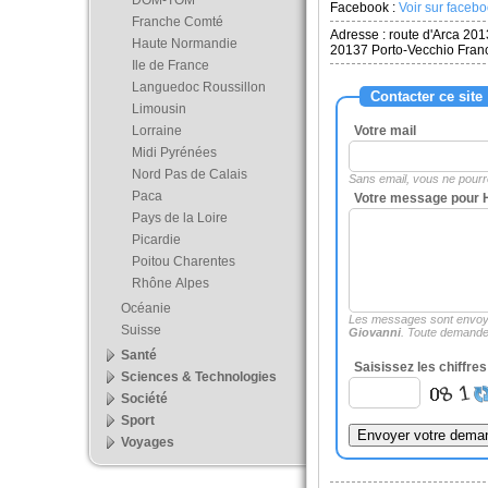
DOM-TOM
Facebook :
Voir sur faceb
Franche Comté
Adresse :
route d'Arca 201
Haute Normandie
20137
Porto-Vecchio Fran
Ile de France
Languedoc Roussillon
Contacter ce site
Limousin
Lorraine
Votre mail
Midi Pyrénées
Nord Pas de Calais
Sans email, vous ne pour
Paca
Votre message pour H
Pays de la Loire
Picardie
Poitou Charentes
Rhône Alpes
Océanie
Les messages sont envoy
Suisse
Giovanni
. Toute demande
Santé
Saisissez les chiffre
Sciences & Technologies
Société
Sport
Voyages