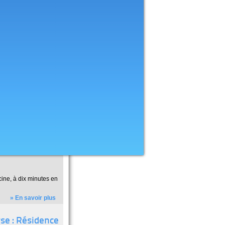
ine, à dix minutes en
» En savoir plus
rse : Résidence