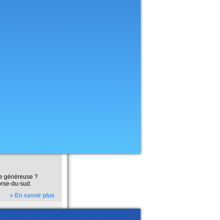
re généreuse ?
orse-du-sud.
» En savoir plus