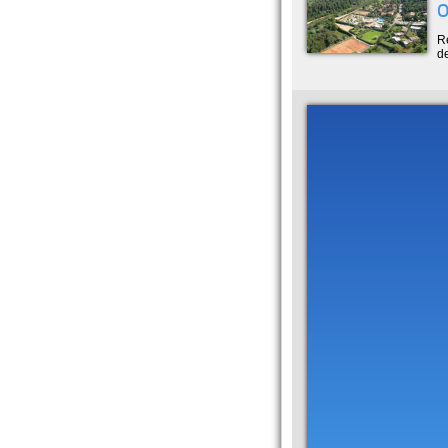
O
R
de