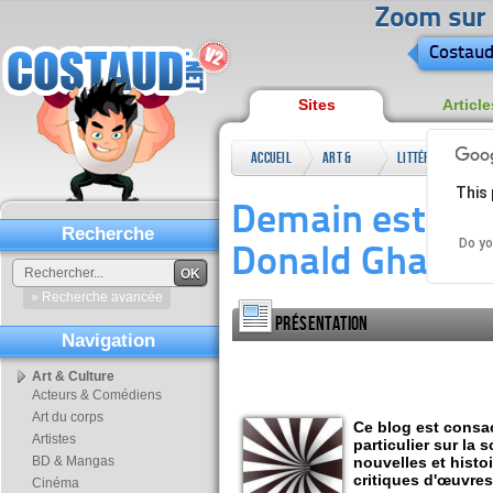
Zoom sur l
Costaud
Sites
Article
Accueil
Art &
Littérature
Dem
This 
Culture
lit
Demain est un au
Recherche
Do yo
Donald Ghautie
OK
» Recherche avancée
Présentation
Navigation
Art & Culture
Acteurs & Comédiens
Art du corps
Ce blog est consac
Artistes
particulier sur la 
BD & Mangas
nouvelles et histoi
critiques d'œuvres
Cinéma