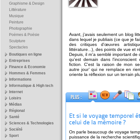
Graphisme & Design
Littérature
Musique
Peinture
Photographie
Avant, j'avais seulement un blog lit
Poèmes & Poésie
dans lequel je publiais (ce que je fa
Sculpture
des critiques d'œuvres artistiq
Spectacles
littérature...), des points de vue et r
Depuis, il m'a semblé important de 
Boutiques en ligne
qu'est demain dans l'inconscient c
Entreprises
fiction. C'est la raison de mon s
Finance & Economie
autre jour' qui ne remplace en rien
Hommes & Femmes
oriente la réflexion sur un terrain plu
Informations
Informatique & High tech
Internet
Plus :
Loisirs
Médias
Régional
Et si le voyage temporel é
Santé
celui de la mémoire ?
Sciences & Technologies
Société
On parle beaucoup de voyage tempo
Sport
puissance de la recherche scientifiq