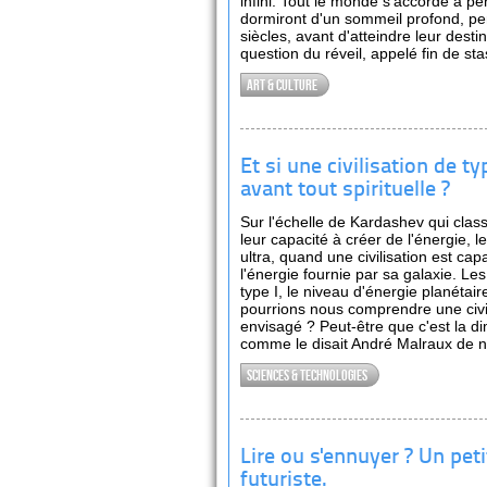
infini. Tout le monde s'accorde à p
dormiront d'un sommeil profond, p
siècles, avant d'atteindre leur desti
question du réveil, appelé fin de st
Art & culture
Et si une civilisation de ty
avant tout spirituelle ?
Sur l'échelle de Kardashev qui classe
leur capacité à créer de l'énergie, l
ultra, quand une civilisation est ca
l'énergie fournie par sa galaxie. 
type I, le niveau d'énergie planétai
pourrions nous comprendre une civil
envisagé ? Peut-être que c'est la di
comme le disait André Malraux de no
Sciences & technologies
Lire ou s'ennuyer ? Un pet
futuriste.