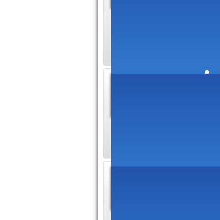
Le site w
comédien voix-off 
radio, pub) et serv
Voix of
L'acteur 
francopho
service pour vous fo
Comédi
Voix d'An
Ecoutez e