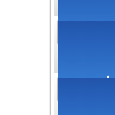
Off professionnelle:
Inform
dans T
Source d'
mieux connu pour so
Robert Pattinson et
Stage 
» : Ar
Stage pro
26 avril au 11 ma
PÉDAGOGIQUES L'ob