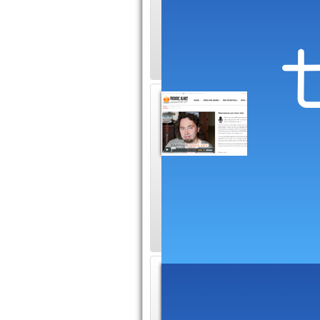
participants porteu
sentir la création qu
Voix of
Frédéric 
voix grave
exemples en écoute 
de la publicité (pub 
ou du documentaire
specta
Atcho