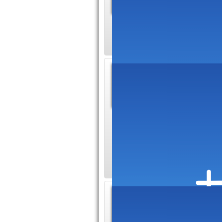
Rousseau 
off en ligne. Laiss
Site of
Marsei
Il s'agit
mon travail de com
monde artistique qu'
ou de la musique af
Hervé 
référe