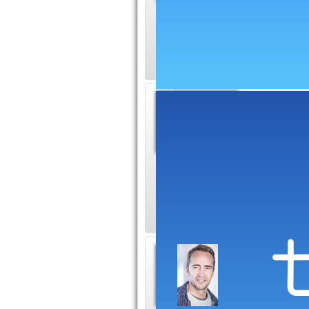
Le site d
association dynami
l'actu et l'histoire
Comédie
Courra
Le site d
off en mettant à di
téléchargement et 
Voix Of
Fabien Au
Extraits 