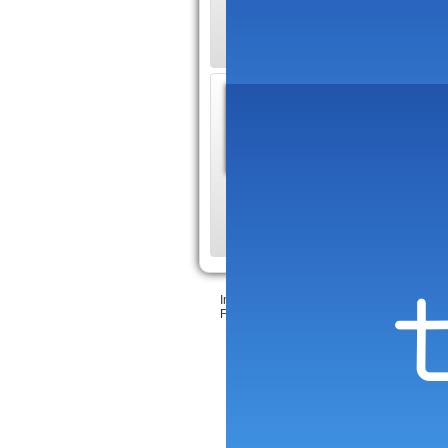
données de personn
Sophie
Site offi
Sophie Be
théâtre applaudis p
Inscrire votre site
•
Création Sitaxa
&
LeeJ
Feedback & bugs