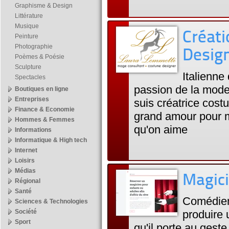
Graphisme & Design
Littérature
Musique
Créat
Peinture
Photographie
Design
Poèmes & Poésie
Sculpture
Italienne 
Spectacles
passion de la mode 
Boutiques en ligne
Entreprises
suis créatrice cost
Finance & Economie
grand amour pour mo
Hommes & Femmes
qu'on aime
Informations
Informatique & High tech
Internet
Loisirs
Médias
Magici
Régional
Santé
Comédien 
Sciences & Technologies
Société
produire 
Sport
qu'il porte au gest