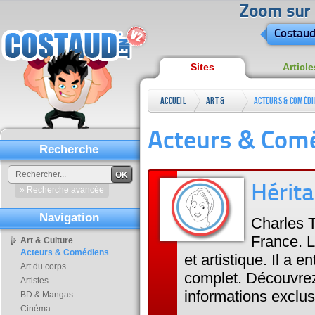
Zoom sur l
Costaud
Sites
Article
Accueil
Art &
Acteurs & Comédi
Culture
Acteurs & Com
Recherche
OK
Hérita
» Recherche avancée
Navigation
Charles T
France. L'
Art & Culture
Acteurs & Comédiens
et artistique. Il a 
Art du corps
complet. Découvrez 
Artistes
informations exclus
BD & Mangas
Cinéma