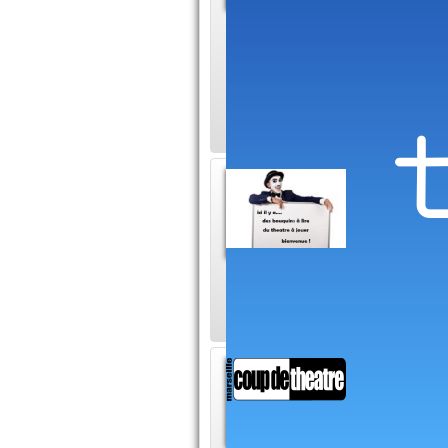
Pour l'an
enfant pensez à l'a
15 ans dans les an
saura mettre de la g
faire c
Des Coméd
pièces de
travers durée de 90
Associ
Marsei