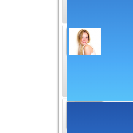
habillage radio et 
Comédie
Piscin
Site prof
âges, jeune et matu
féminine de Rire &
(Nrj12, Nrj Hits, Nrj
Actuali
L'actuali
éphémérid