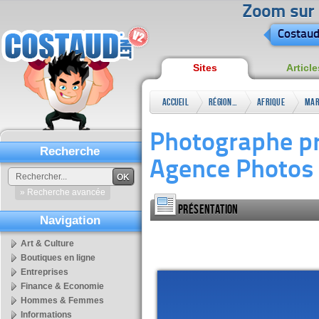
Zoom sur l
Costaud
Sites
Article
Accueil
Régional
Afrique
Mar
Photographe pr
Recherche
Agence Photos
OK
» Recherche avancée
Présentation
Navigation
Art & Culture
Boutiques en ligne
Entreprises
Finance & Economie
Hommes & Femmes
Informations