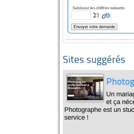
Saisissez les chiffres suivants
Sites suggérés
Photog
Un mariag
et ça néc
Photographe est un stud
service !