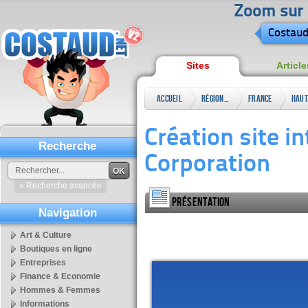
Zoom sur l
Costaud
Sites
Article
Accueil
Régional
France
Haut
Création site in
Recherche
Corporation
OK
» Recherche avancée
Présentation
Navigation
Art & Culture
Boutiques en ligne
Entreprises
Finance & Economie
Hommes & Femmes
Informations