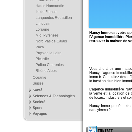
Franche Comté
Haute Normandie
Ile de France
Languedoc Roussillon
Limousin
Lorraine
Nancy Immo est votre spé
Midi Pyrénées
l'Agence Immobilière Pier
retrouver la maison de vo
Nord Pas de Calais
Paca
Pays de la Loire
Picardie
Poitou Charentes
Vous cherchez une maiso
Rhône Alpes
Nancy, l'agence immobilièr
Immo.fr. Consultez des off
Océanie
la location d'un bien immob
Suisse
L'agence immobilière Nanc
Santé
la vente et la location de
Sciences & Technologies
de locaux industriels et c
Société
Nancy Immo procède des 
Sport
nancyimmo.fr
Voyages
Contact