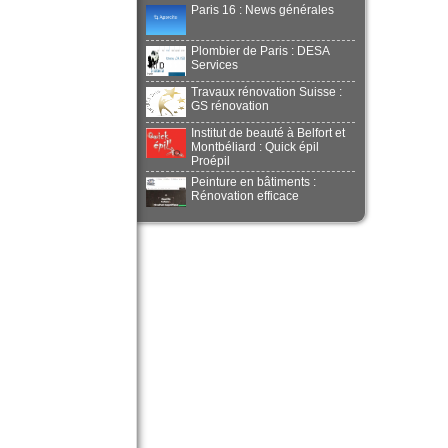
Paris 16 : News générales
Plombier de Paris : DESA
Services
Travaux rénovation Suisse :
GS rénovation
Institut de beauté à Belfort et
Montbéliard : Quick épil
Proépil
Peinture en bâtiments :
Rénovation efficace