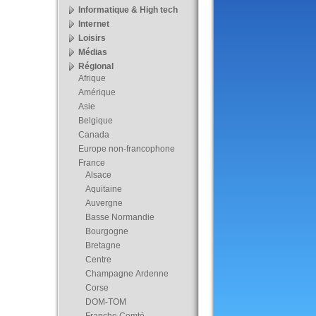
Informatique & High tech
Internet
Loisirs
Médias
Régional
Afrique
Amérique
Asie
Belgique
Canada
Europe non-francophone
France
Alsace
Aquitaine
Auvergne
Basse Normandie
Bourgogne
Bretagne
Centre
Champagne Ardenne
Corse
DOM-TOM