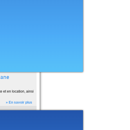
iane
et en location, ainsi
» En savoir plus