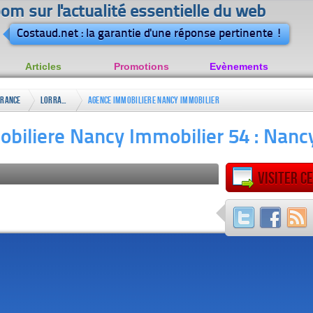
om sur l'actualité essentielle du web
Costaud.net : la garantie d'une réponse pertinente !
Articles
Promotions
Evènements
France
Lorraine
Agence Immobiliere Nancy Immobilier
54 : Nancy Immo
biliere Nancy Immobilier 54 : Nan
Visiter ce