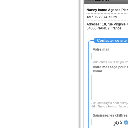
Nancy Immo Agence Pierr
Tel :
06 79 74 72 29
Adresse :
18, rue Virginie
54000
NANCY France
Contacter ce site
Votre mail
Sans email, vous ne pour
Votre message pour A
Immo
Les messages sont envoy
54 : Nancy Immo
. Toute
Saisissez les chiffre