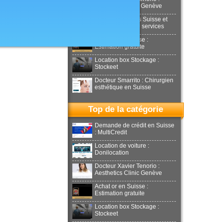
Aesthetics Clinic Genève
Déménagements Suisse et
international : NJ services
Achat or en Suisse :
Estimation gratuite
Location box Stockage :
Stockeet
Docteur Smarrito : Chirurgien
esthétique en Suisse
Top de la catégorie
Demande de crédit en Suisse
: MultiCredit
Location de voiture :
Donilocation
Docteur Xavier Tenorio :
Aesthetics Clinic Genève
Achat or en Suisse :
Estimation gratuite
Location box Stockage :
Stockeet