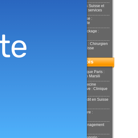
Déménagements Suisse et
international : NJ services
Achat or en Suisse :
Estimation gratuite
Location box Stockage :
Stockeet
Docteur Smarrito : Chirurgien
esthétique en Suisse
Top du mois
Chirurgie esthétique Paris :
Docteur Riccardo Marsili
Chirurgie et Médecine
esthétique Genève : Clinique
Tobalem
Demande de crédit en Suisse
: MultiCredit
Location de voiture :
Donilocation
LaPuerta : Déménagement
Genève
Docteur Xavier Tenorio :