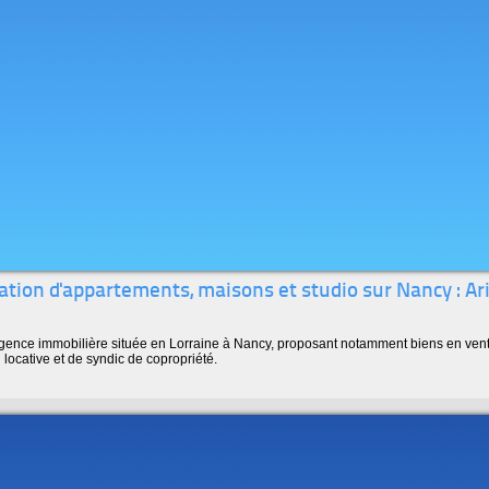
cation d'appartements, maisons et studio sur Nancy : Ar
gence immobilière située en Lorraine à Nancy, proposant notamment biens en vente 
locative et de syndic de copropriété.