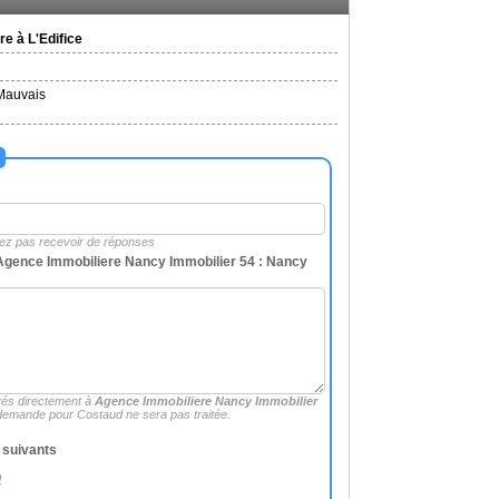
e à L'Edifice
 Mauvais
rez pas recevoir de réponses
gence Immobiliere Nancy Immobilier 54 : Nancy
és directement à
Agence Immobiliere Nancy Immobilier
 demande pour Costaud ne sera pas traitée.
s suivants