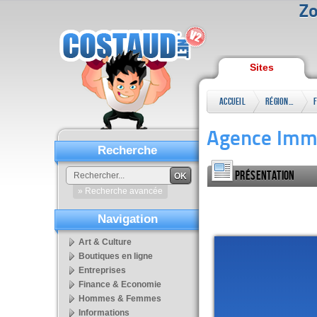
Zo
Sites
Accueil
Régional
Agence Immo
Recherche
Présentation
OK
» Recherche avancée
Navigation
Art & Culture
Boutiques en ligne
Entreprises
Finance & Economie
Hommes & Femmes
Informations