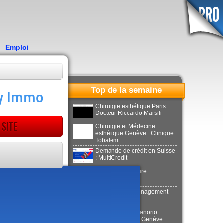
Emploi
Top de la semaine
cy Immo
Chirurgie esthétique Paris :
Docteur Riccardo Marsili
 site
Chirurgie et Médecine
esthétique Genève : Clinique
Tobalem
Demande de crédit en Suisse
: MultiCredit
Location de voiture :
Donilocation
LaPuerta : Déménagement
Genève
Docteur Xavier Tenorio :
Aesthetics Clinic Genève