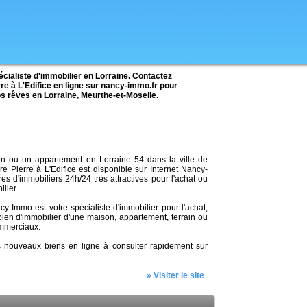
cialiste d'immobilier en Lorraine. Contactez
re à L'Edifice en ligne sur nancy-immo.fr pour
s rêves en Lorraine, Meurthe-et-Moselle.
n ou un appartement en Lorraine 54 dans la ville de
e Pierre à L'Edifice est disponible sur Internet Nancy-
res d'immobiliers 24h/24 très attractives pour l'achat ou
ilier.
y Immo est votre spécialiste d'immobilier pour l'achat,
 bien d'immobilier d'une maison, appartement, terrain ou
ommerciaux.
nouveaux biens en ligne à consulter rapidement sur
» Visiter le site