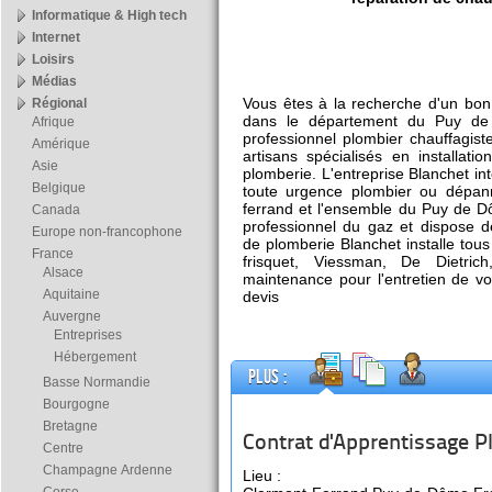
Informatique & High tech
Internet
Loisirs
Médias
Vous êtes à la recherche d'un bon
Régional
dans le département du Puy d
Afrique
professionnel plombier chauffagis
Amérique
artisans spécialisés en installat
Asie
plomberie. L'entreprise Blanchet i
Belgique
toute urgence plombier ou dépan
ferrand et l'ensemble du Puy de Dô
Canada
professionnel du gaz et dispose de
Europe non-francophone
de plomberie Blanchet installe tou
France
frisquet, Viessman, De Dietrich
Alsace
maintenance pour l'entretien de vo
Aquitaine
devis
Auvergne
Entreprises
Hébergement
Plus :
Basse Normandie
Bourgogne
Bretagne
Contrat d'Apprentissage P
Centre
Champagne Ardenne
Lieu :