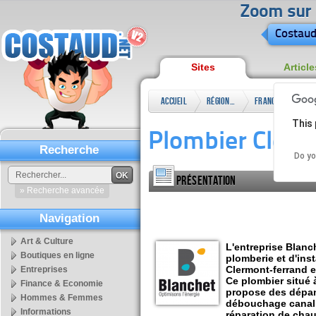
Zoom sur l
Costaud
Sites
Article
Accueil
Régional
France
This 
Plombier Clerm
Recherche
Do yo
OK
Présentation
» Recherche avancée
Navigation
Art & Culture
L'entreprise Blanc
Boutiques en ligne
plomberie et d'ins
Clermont-ferrand 
Entreprises
Ce plombier situé 
Finance & Economie
propose des dépan
Hommes & Femmes
débouchage canalis
Informations
réparation de chau