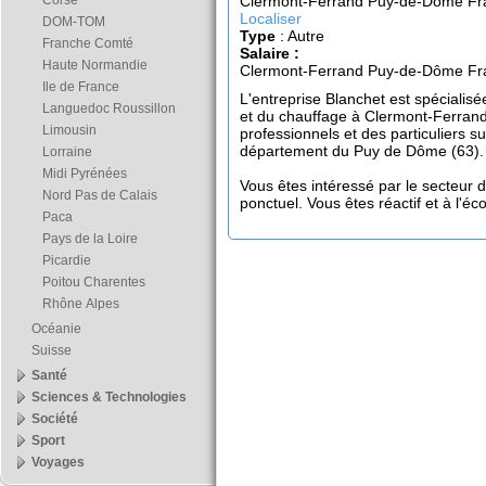
Corse
Clermont-Ferrand Puy-de-Dôme Fr
Localiser
DOM-TOM
Type
: Autre
Franche Comté
Salaire :
Haute Normandie
Clermont-Ferrand Puy-de-Dôme Fr
Ile de France
L'entreprise Blanchet est spécialis
Languedoc Roussillon
et du chauffage à Clermont-Ferran
Limousin
professionnels et des particuliers s
département du Puy de Dôme (63).
Lorraine
Midi Pyrénées
Vous êtes intéressé par le secteur d
Nord Pas de Calais
ponctuel. Vous êtes réactif et à l'éc
Paca
Pays de la Loire
Picardie
Poitou Charentes
Rhône Alpes
Océanie
Suisse
Santé
Sciences & Technologies
Société
Sport
Voyages