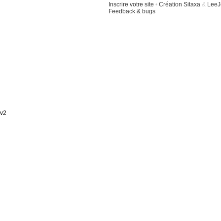
Inscrire votre site
•
Création Sitaxa
&
LeeJ
Feedback & bugs
v2