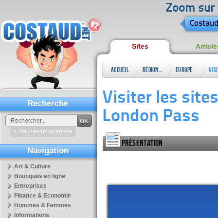
Zoom sur l
Costaud
Sites
Article
Accueil
Régional
Europe
Vis
non-
lon
Visiter les site
francophone
Recherche
London Pass
OK
» Recherche avancée
Présentation
Navigation
Art & Culture
Boutiques en ligne
Entreprises
Finance & Economie
Hommes & Femmes
Informations