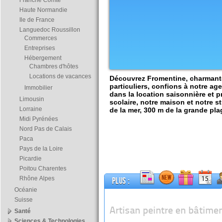
Franche Comté
Haute Normandie
Ile de France
Languedoc Roussillon
Commerces
Entreprises
Hébergement
Chambres d'hôtes
Locations de vacances
Découvrez Fromentine, charmante
particuliers, confions à notre a
Immobilier
dans la location saisonnière et
Limousin
scolaire, notre maison et notre s
Lorraine
de la mer, 300 m de la grande pla
Midi Pyrénées
Nord Pas de Calais
Paca
Pays de la Loire
Picardie
Poitou Charentes
Rhône Alpes
Plus :
Océanie
Suisse
Artisan peintre en bâtime
Santé
Sciences & Technologies