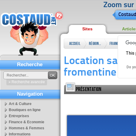
Zoom sur l
Costaud
Sites
Article
Accueil
Régional
France
Lang
This 
Location saison
Recherche
Do yo
fromentine pou
OK
» Recherche avancée
Présentation
Navigation
Art & Culture
Boutiques en ligne
Entreprises
Finance & Economie
Hommes & Femmes
Informations