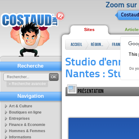
Zoom sur l
Costaud
Sites
Article
Accueil
Régional
France
Pays
This 
la
Studio d'enregi
Loir
Recherche
Do yo
Nantes : Studi
OK
» Recherche avancée
Présentation
Navigation
Art & Culture
Boutiques en ligne
Entreprises
Finance & Economie
Hommes & Femmes
Informations