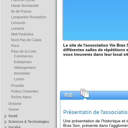
Franche Comté
Haute Normandie
Ile de France
Languedoc Roussillon
Limousin
Lorraine
Midi Pyrénées
Nord Pas de Calais
Le site de l'association Vie Bras
Paca
différentes salles de répétitions
Pays de la Loire
vous trouverez dans leur local si
Commerces
Entreprises
Hébergement
Immobilier
Loisirs
Picardie
Poitou Charentes
Plus :
Rhône Alpes
Océanie
Suisse
Présentatin de l'associati
Santé
Une présentation de l'historique et de
Sciences & Technologies
Bras Son, présente dans l'agglomér
Société