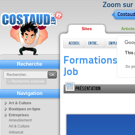
Zoom sur l
Costaud
Sites
Article
Accueil
Entreprises
Emploi
Form
This 
paie 
Formations prof
Recherche
Do yo
Job
OK
» Recherche avancée
Présentation
Navigation
Art & Culture
Boutiques en ligne
Entreprises
Ameublement
Art & Culture
Artisanat