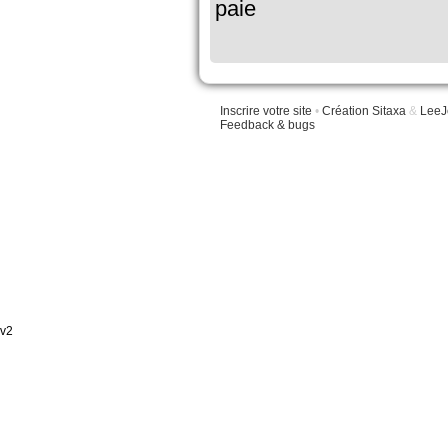
paie
Inscrire votre site
•
Création Sitaxa
&
LeeJ
Feedback & bugs
v2