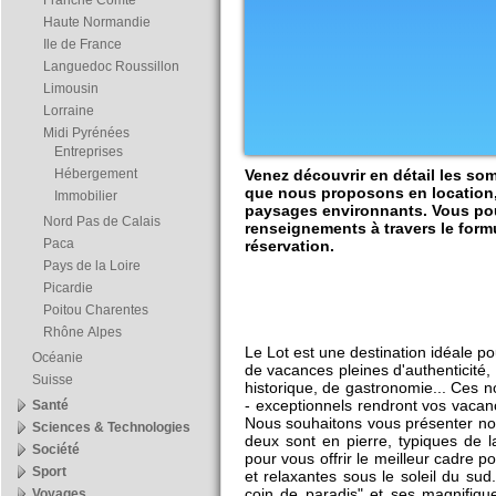
Franche Comté
Haute Normandie
Ile de France
Languedoc Roussillon
Limousin
Lorraine
Midi Pyrénées
Entreprises
Hébergement
Venez découvrir en détail les so
que nous proposons en location,
Immobilier
paysages environnants. Vous po
Nord Pas de Calais
renseignements à travers le formu
Paca
réservation.
Pays de la Loire
Picardie
Poitou Charentes
Rhône Alpes
Le Lot est une destination idéale p
Océanie
de vacances pleines d'authenticité,
Suisse
historique, de gastronomie... Ces 
- exceptionnels rendront vos vacan
Santé
Nous souhaitons vous présenter nos
Sciences & Technologies
deux sont en pierre, typiques de 
Société
pour vous offrir le meilleur cadre 
Sport
et relaxantes sous le soleil du sud
coin de paradis" et ses magnifiqu
Voyages