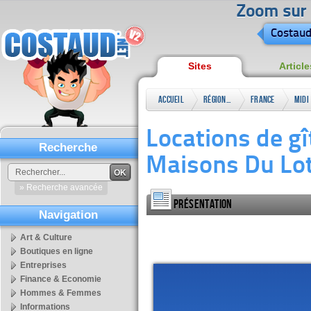
Zoom sur l
Costaud
Sites
Article
Accueil
Régional
France
Midi
Locations de gî
Recherche
Maisons Du Lo
OK
» Recherche avancée
Présentation
Navigation
Art & Culture
Boutiques en ligne
Entreprises
Finance & Economie
Hommes & Femmes
Informations