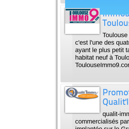
Immobil
Toulo
Toulouse 
c'est l'une des quat
ayant le plus petit
habitat neuf à Toul
ToulouseImmo9.com 
Promot
Qualit
qualit-im
commercialisés par
implantée sur le G