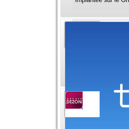
Appart
Soyez au 
neuf à To
nouveau programme 
des suggestions d'a
programmes neufs q
Promot
région
Le Groupe
Dezon. Il est deven