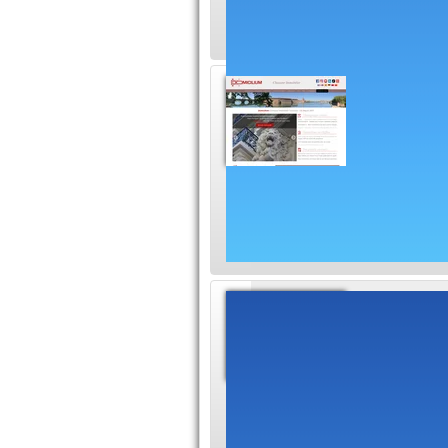
Chasse
DOMICILI
et en Ha
leur projet de rech
terrain, immeuble, e
Agence
cinq agen
crème des
plus la plus grande