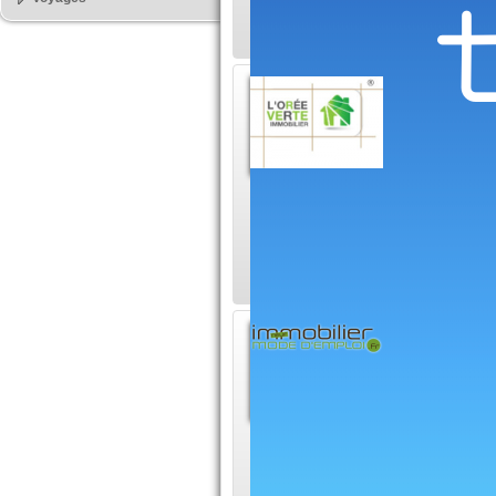
Gestion
Immobi
Découvrez
humaine sur Toulou
répondre aux besoin
Invest
d'empl
Vous rech
dans le domaine de 
votre interlocuteur 