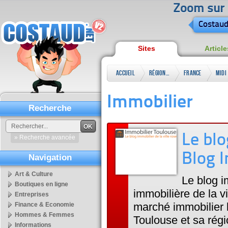
Zoom sur l
Costaud
Sites
Article
Accueil
Régional
France
Midi
Immobilier
Recherche
OK
Le blo
» Recherche avancée
Blog 
Navigation
Art & Culture
Le blog i
Boutiques en ligne
immobilière de la vi
Entreprises
marché immobilier l
Finance & Economie
Hommes & Femmes
Toulouse et sa régi
Informations