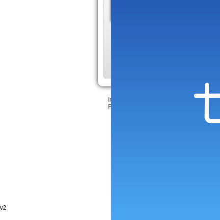
Garon
Le site d
consacré à la locat
le Tarn et Garonne
Inscrire votre site
•
Création Sitaxa
&
LeeJ
Feedback & bugs
v2