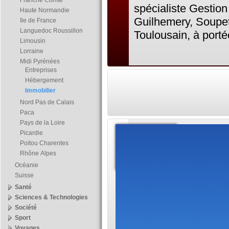
Franche Comté
spécialiste Gestion
Haute Normandie
Guilhemery, Soupeta
Ile de France
Languedoc Roussillon
Toulousain, à portée
Limousin
Lorraine
Midi Pyrénées
Entreprises
Hébergement
Immobilier
Nord Pas de Calais
Paca
Pays de la Loire
Expert
Picardie
Poitou Charentes
Ardieg
Rhône Alpes
Océanie
Vous êtes
Suisse
toutes les informat
Santé
transaction. Des in
Sciences & Technologies
Société
réaliser, à quoi serve
Sport
à lire.
Voyages