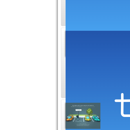
ciel dans le Tarn :
département du Tarn
Agence
Immobi
Chrono Im
domicile proposant 
l'immobilier dans l
de bien immobilier.
Promot
Promo
Fort de 