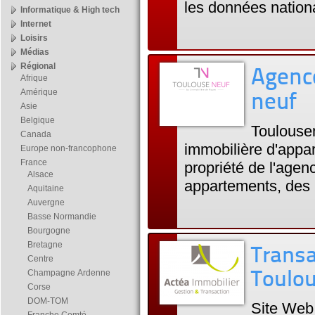
les données nation
Informatique & High tech
Internet
Loisirs
Médias
Régional
Agence
Afrique
Amérique
neuf
Asie
Belgique
Toulousen
Canada
immobilière d'appar
Europe non-francophone
France
propriété de l'agen
Alsace
appartements, des 
Aquitaine
Auvergne
Basse Normandie
Bourgogne
Bretagne
Transa
Centre
Champagne Ardenne
Toulou
Corse
DOM-TOM
Site Web 