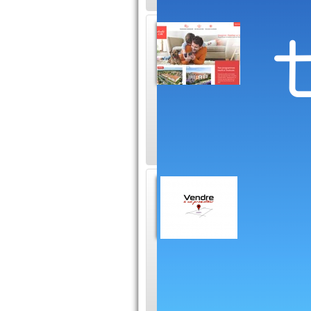
Immobi
Cité
Endroits 
indépendant, pour q
métier et l'expressi
Vendre
Vendr
Rien ne v
bien vendre son ter
site, et en plus c'est