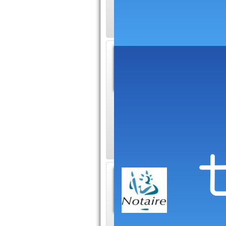
régions Aquitaine,
Vente 
Le site V
des anno
immobilière toulou
villas à acquérir u
quartiers.
Etude N
Cordes
Présentat