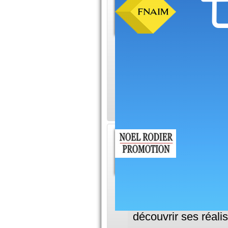
Agence
Bigorr
Si vous c
mener à bien votre 
professionnel Bagne
vous donnera toutes
dans les Pyrénées 
Promot
Rodier
NOEL RO
Toulouse, vous pré
immobilière NOE
découvrir ses réalis