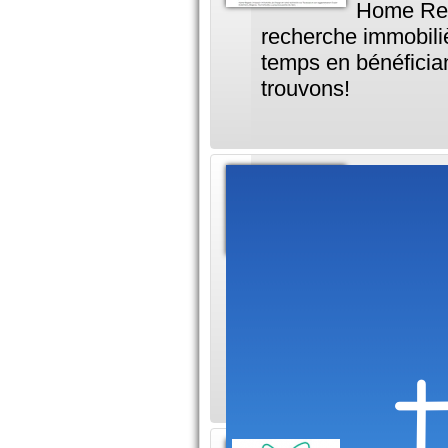
Home Rega
recherche immobili
temps en bénéficia
trouvons!
Immobi
31
L'agence 
référence à Toulou
nombreuses maisons
les personnes, qui 
immobilier, le site