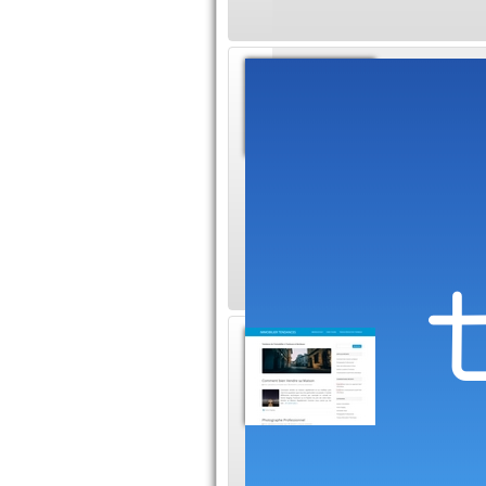
Immobi
Immobi
Vous êtes
d'un bien immobilie
vous en rêviez, mais
de temps, d'organi
Home S
Immobi
Le Blog I
en Home Staging et
votre maison ou ap