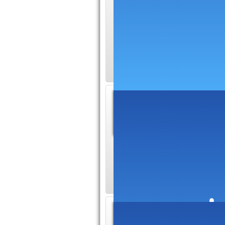
construction et du 
Promotion s'adresse
bénéficier de cons
immobiliers.
Agence
immobi
Site de l
dans le Tarn dans le
Ciel région des bas
Locati