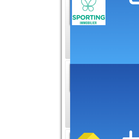
Immobi
Retrouvez
notre sit
biens immobiliers a
Toulouse et le Gra
Plan d
Online
Construir
services dont le té
directement depuis l