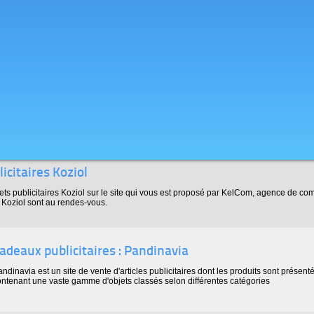
icitaires Koziol
ets publicitaires Koziol sur le site qui vous est proposé par KelCom, agence de c
s Koziol sont au rendes-vous.
adeaux publicitaires : Pandinavia
ndinavia est un site de vente d'articles publicitaires dont les produits sont présen
ontenant une vaste gamme d'objets classés selon différentes catégories