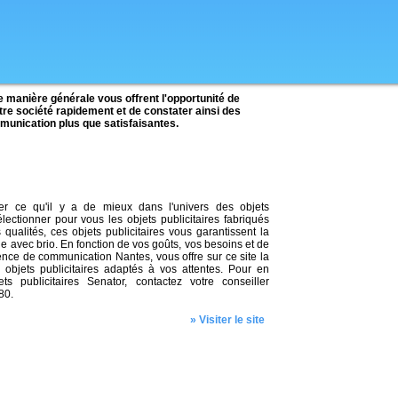
de manière générale vous offrent l'opportunité de
re société rapidement et de constater ainsi des
unication plus que satisfaisantes.
er ce qu'il y a de mieux dans l'univers des objets
lectionner pour vous les objets publicitaires fabriqués
 qualités, ces objets publicitaires vous garantissent la
e avec brio. En fonction de vos goûts, vos besoins et de
nce de communication Nantes, vous offre sur ce site la
s objets publicitaires adaptés à vos attentes. Pour en
ts publicitaires Senator, contactez votre conseiller
80.
» Visiter le site