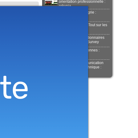
orientation professionnelle :
orkypia
Dentistes en Hongrie :
Helvetic Clinics
TubeAcierRond : Tout sur les
tubes en fer !
Création de questionnaires
en ligne : Drag'n Survey
Agence Web à Rennes :
Strobag Media
Agence de communication
scientifique et technique :
Agent Majeur