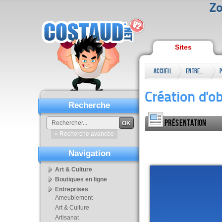
Zo
Sites
Accueil
Entreprises
Création d'ob
Recherche
Présentation
OK
» Recherche avancée
Navigation
Art & Culture
Boutiques en ligne
Entreprises
Ameublement
Art & Culture
Artisanat