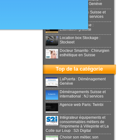
Aesthetics Clinic Genève
Déménagements Suisse et
international : NJ services
Achat or en Suisse :
Estimation gratuite
Location box Stockage :
Stockeet
Docteur Smarrito : Chirurgien
esthétique en Suisse
Top de la catégorie
LaPuerta : Déménagement
Genève
Déménagements Suisse et
international : NJ services
Agence web Paris: Twinbi
Intégrateur équipements et
consommables métiers de
l'imprimerie à Villepinte et La
Colle sur Loup : S2i Digital
Choisir son métier, son