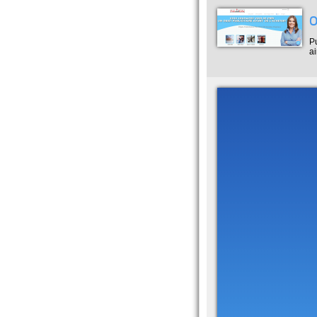
O
P
ai