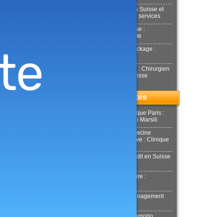
Déménagements Suisse et
international : NJ services
Achat or en Suisse :
Estimation gratuite
Location box Stockage :
Stockeet
Docteur Smarrito : Chirurgien
esthétique en Suisse
Top du mois
Chirurgie esthétique Paris :
Docteur Riccardo Marsili
Chirurgie et Médecine
esthétique Genève : Clinique
Tobalem
Demande de crédit en Suisse
: MultiCredit
Location de voiture :
Donilocation
LaPuerta : Déménagement
Genève
Docteur Xavier Tenorio :