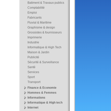
Batiment & Travaux publics
Comptabilité
Emploi
Fabricants
Fluvial & Maritime
Graphisme & design
Grossistes & fournisseurs
Imprimerie
Industrie
Informatique & High Tech
Maison & Jardin
Publicité
Sécurité & Surveillance
Santé
Services
Sport
Transport
Finance & Economie
Hommes & Femmes
Informations
Informatique & High tech
Internet