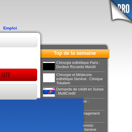
Emploi
Top de la semaine
Chirurgie esthétique Paris :
Docteur Riccardo Marsili
 site
Chirurgie et Médecine
esthétique Genève : Clinique
Tobalem
Demande de crédit en Suisse
: MultiCredit
Location de voiture :
Donilocation
LaPuerta : Déménagement
Genève
Docteur Xavier Tenorio :
Aesthetics Clinic Genève