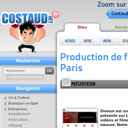
Zoom sur l
Costaud
Sites
Article
Accueil
Entreprises
Informatique
CD 
& High
DVD
Production de f
Tech
Recherche
Paris
OK
» Recherche avancée
Présentation
Navigation
Art & Culture
Boutiques en ligne
Entreprises
Onecut est un
Ameublement
présente sur L
Art & Culture
vidéos et film
mesure. Notre 
Artisanat