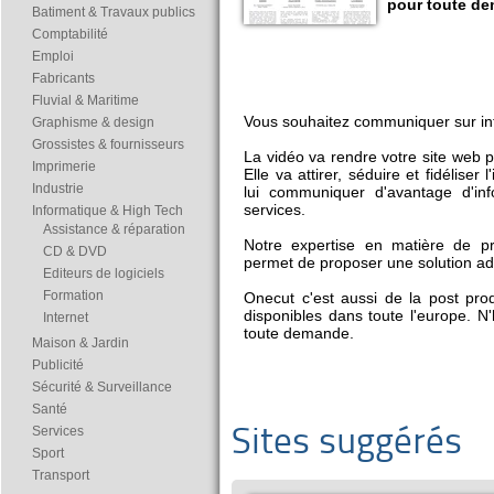
pour toute de
Batiment & Travaux publics
Comptabilité
Emploi
Fabricants
Fluvial & Maritime
Vous souhaitez communiquer sur int
Graphisme & design
Grossistes & fournisseurs
La vidéo va rendre votre site web pl
Imprimerie
Elle va attirer, séduire et fidéliser
Industrie
lui communiquer d'avantage d'inf
services.
Informatique & High Tech
Assistance & réparation
Notre expertise en matière de p
CD & DVD
permet de proposer une solution ad
Editeurs de logiciels
Formation
Onecut c'est aussi de la post pr
disponibles dans toute l'europe. N
Internet
toute demande.
Maison & Jardin
Publicité
Sécurité & Surveillance
Santé
Services
Sites suggérés
Sport
Transport