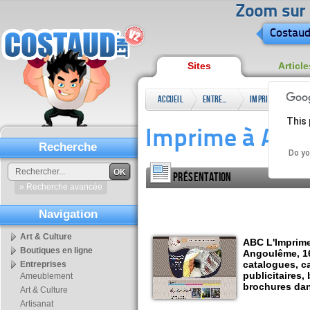
Zoom sur l
Costaud
Sites
Article
Accueil
Entreprises
Imprimerie
Imp
This 
Imprime à Ango
Recherche
Do yo
OK
Présentation
» Recherche avancée
Navigation
Art & Culture
ABC L'Imprime
Boutiques en ligne
Angoulême, 16
catalogues, ca
Entreprises
publicitaires,
Ameublement
brochures dan
Art & Culture
Artisanat