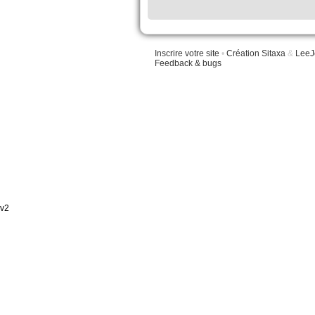
Inscrire votre site
•
Création Sitaxa
&
LeeJ
Feedback & bugs
v2