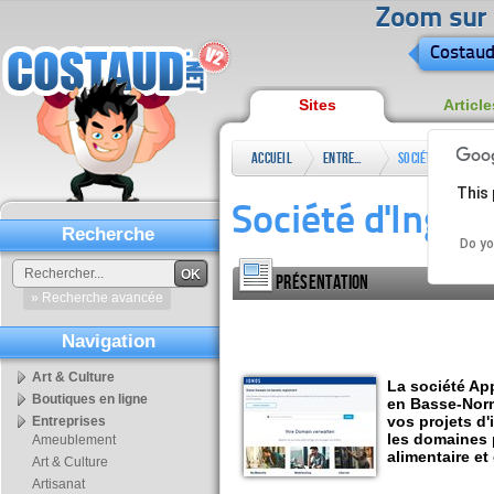
Zoom sur l
Costaud
Sites
Article
Accueil
Entreprises
Société d'Ingénie
This 
Société d'Ingén
Recherche
Do yo
OK
Présentation
» Recherche avancée
Navigation
Art & Culture
La société Ap
Boutiques en ligne
en Basse-Norm
vos projets d'
Entreprises
les domaines 
Ameublement
alimentaire et
Art & Culture
Artisanat