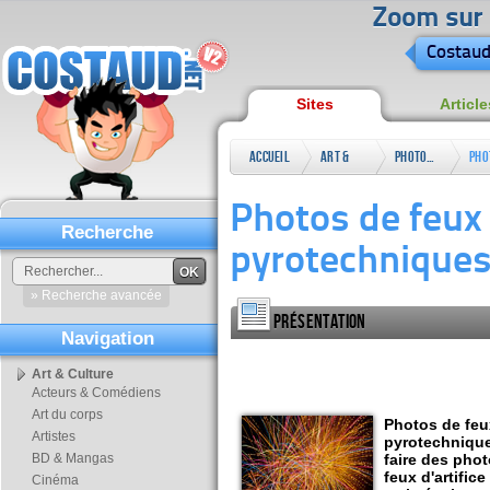
Zoom sur l
Costaud
Sites
Article
Accueil
Art &
Photographie
Pho
Culture
pyr
Photos de feux 
art
Recherche
pyrotechniques 
OK
» Recherche avancée
Présentation
Navigation
Art & Culture
Acteurs & Comédiens
Art du corps
Photos de feux
Artistes
pyrotechnique
BD & Mangas
faire des phot
feux d'artific
Cinéma